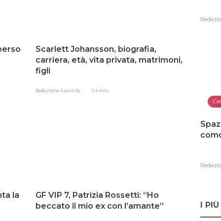
Redazi
perso
Scarlett Johansson, biografia,
carriera, età, vita privata, matrimoni,
figli
Redazione
4 anni fa
4 min
Ca
Spaz
como
Redazi
ta la
GF VIP 7, Patrizia Rossetti: “Ho
I PIÙ
beccato il mio ex con l’amante”