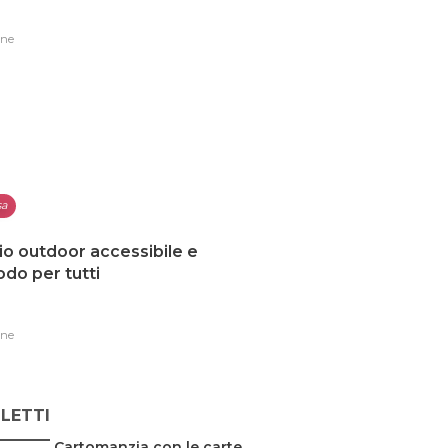
one
sa
io outdoor accessibile e
do per tutti
one
 LETTI
Cartomanzia con le carte