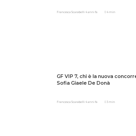
Francesca Scarabelli
4 anni fa
4 min
GF VIP 7, chi è la nuova concor
Sofia Giaele De Donà
Francesca Scarabelli
4 anni fa
3 min