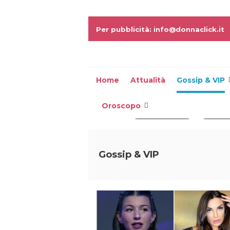
Per pubblicità: info@donnaclick.it
Home
Attualità
Gossip & VIP
Oroscopo
#Erling Haaland
#Eva G
Gossip & VIP