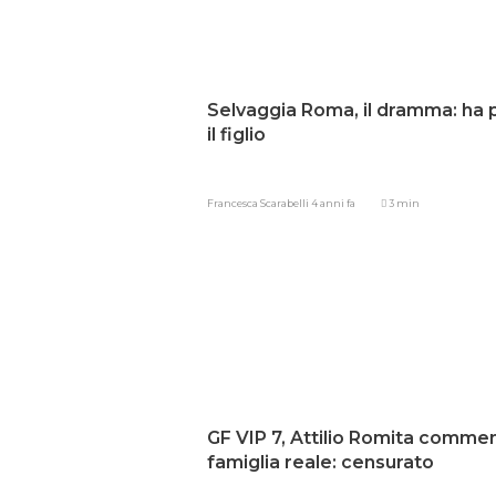
Selvaggia Roma, il dramma: ha 
il figlio
Francesca Scarabelli
4 anni fa
3 min
GF VIP 7, Attilio Romita commen
famiglia reale: censurato