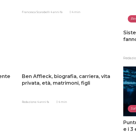
Francesca Scarabelli
4 anni fa
4 min
Be
Siste
fann
Redazi
rente
Ben Affleck, biografia, carriera, vita
privata, età, matrimoni, figli
Redazione
4 anni fa
4 min
Sal
Punt
e i 3