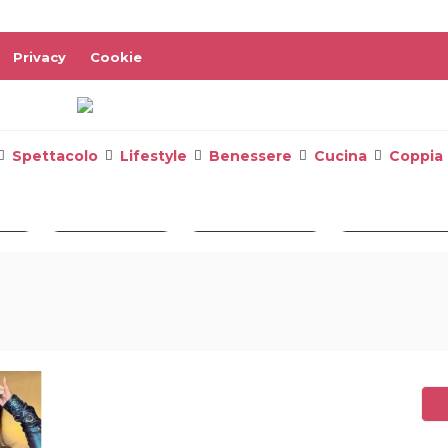
Privacy
Cookie
Spettacolo
Lifestyle
Benessere
Cucina
Coppia
reen
#Daveigh Chase
#Serena Brancale
#Loredana Lecc