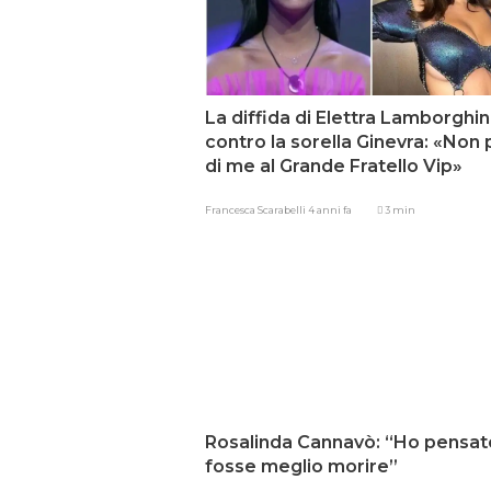
La diffida di Elettra Lamborghin
contro la sorella Ginevra: «Non p
di me al Grande Fratello Vip»
Francesca Scarabelli
4 anni fa
3 min
Rosalinda Cannavò: “Ho pensat
fosse meglio morire”