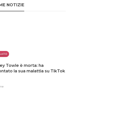
ME NOTIZIE
ualità
ey Towle è morta: ha
ntato la sua malattia su TikTok
one