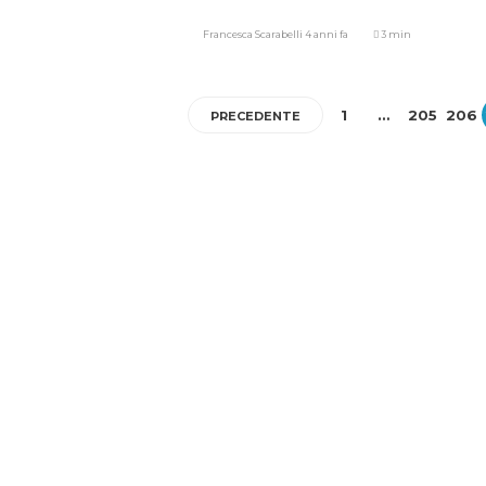
Francesca Scarabelli
4 anni fa
3 min
1
…
205
206
PRECEDENTE