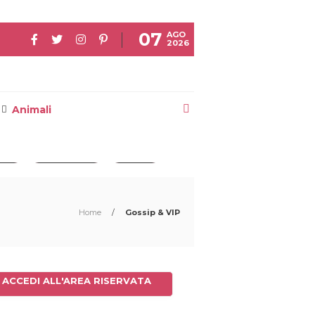
07
AGO
2026
Animali
iso
#Taylor Swift
#noemi
Home
/
Gossip & VIP
ACCEDI ALL'AREA RISERVATA