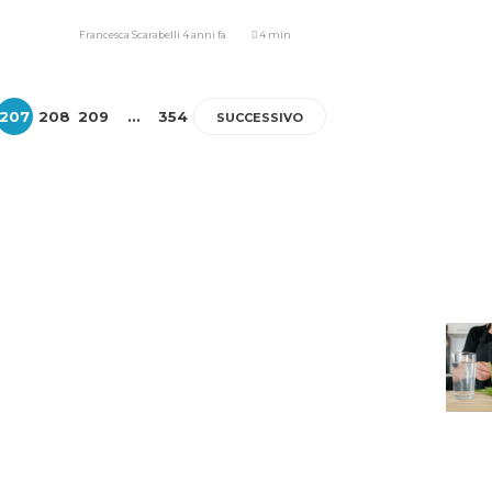
Francesca Scarabelli
4 anni fa
4 min
207
208
209
…
354
SUCCESSIVO