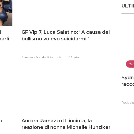
ULTI
i
GF Vip 7, Luca Salatino: “A causa del
arli
bullismo volevo suicidarmi”
Francesca Scarabelli
4 anni fa
3 min
Att
Sydn
racco
Redazi
o
Aurora Ramazzotti incinta, la
reazione di nonna Michelle Hunziker