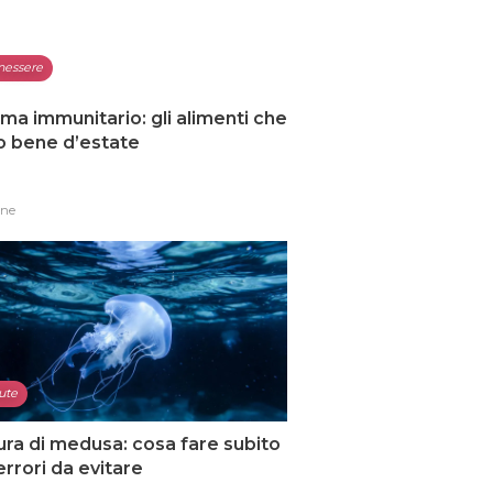
nessere
ma immunitario: gli alimenti che
o bene d’estate
one
ute
ura di medusa: cosa fare subito
 errori da evitare