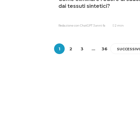
dai tessuti sintetici?
Redazione con ChatGPT
3 anni fa
2 min
1
2
3
…
36
SUCCESSIV