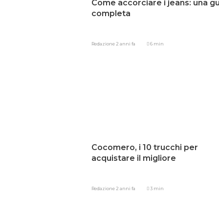
Come accorciare i jeans: una g
completa
Redazione
2 anni fa
6 min
Cocomero, i 10 trucchi per
acquistare il migliore
Redazione
2 anni fa
3 min