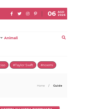
06
AGO
2026
Animali
iso
#Taylor Swift
#noemi
Home
/
Guide