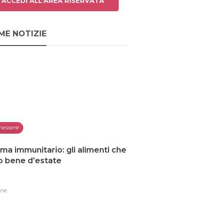
ACCEDI ALL'AREA RISERVATA
ME NOTIZIE
nessere
ma immunitario: gli alimenti che
o bene d’estate
one