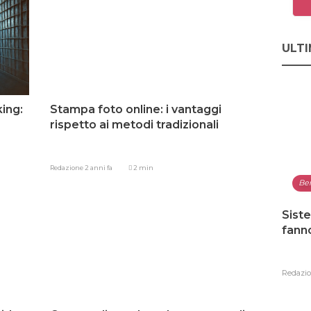
ULTI
ing:
Stampa foto online: i vantaggi
rispetto ai metodi tradizionali
Redazione
2 anni fa
2 min
Be
Siste
fann
Redazi