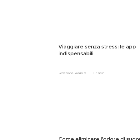
Viaggiare senza stress: le app
indispensabili
Redazione
3 anni fa
3 min
Come eliminare l’odore di sudo