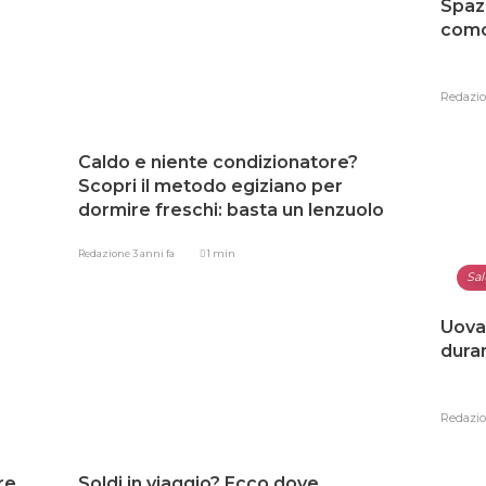
Spaz
como
Redazi
Caldo e niente condizionatore?
Scopri il metodo egiziano per
dormire freschi: basta un lenzuolo
Redazione
3 anni fa
1 min
Sal
Uova 
dura
Redazi
re
Soldi in viaggio? Ecco dove