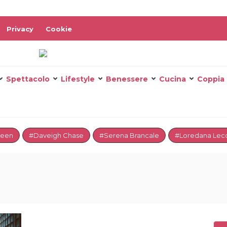
Privacy
Cookie
Spettacolo
Lifestyle
Benessere
Cucina
Coppia
reen
#Daveigh Chase
#Serena Brancale
#Loredana Lecc