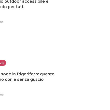
io outdoor accessibile e
do per tutti
one
ute
sode in frigorifero: quanto
no con e senza guscio
one