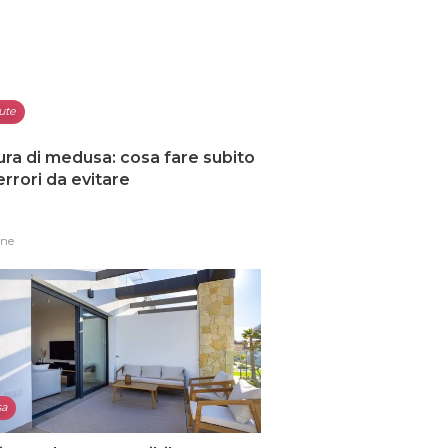
ute
ura di medusa: cosa fare subito
 errori da evitare
one
sa