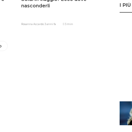
I PIÙ
nasconderli
Rosanna Accardo
3 anni fa
3 min
O