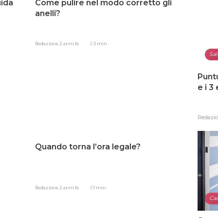
uida
Come pulire nel modo corretto gli
anelli?
Redazione
2 anni fa
3 min
Sal
Punt
e i 3
Redazi
Quando torna l’ora legale?
Redazione
2 anni fa
1 min
Ca