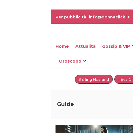
Per pubblicità: info@donnaclick.it
Home
Attualità
Gossip & VIP
Oroscopo
#Erling Haaland
#Eva G
Guide