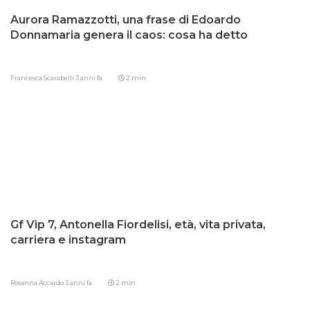
Aurora Ramazzotti, una frase di Edoardo
Donnamaria genera il caos: cosa ha detto
Francesca Scarabelli
3 anni fa
2 min
Gf Vip 7, Antonella Fiordelisi, età, vita privata,
carriera e instagram
Rosanna Accardo
3 anni fa
2 min