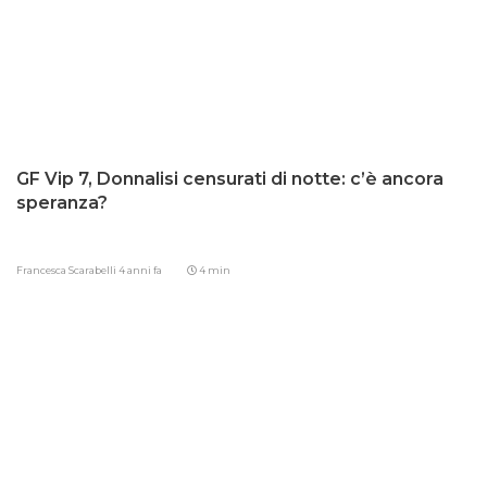
GF Vip 7, Donnalisi censurati di notte: c’è ancora
speranza?
Francesca Scarabelli
4 anni fa
4 min