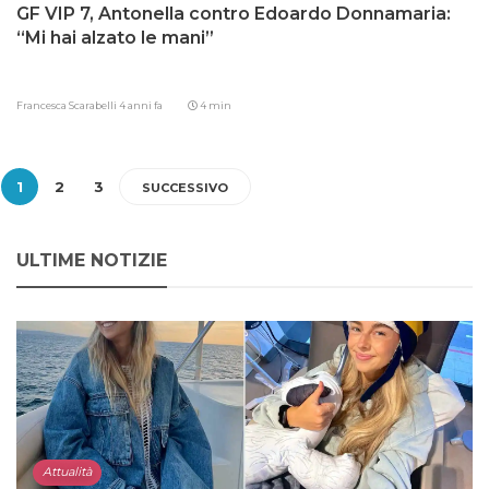
GF VIP 7, Antonella contro Edoardo Donnamaria:
“Mi hai alzato le mani”
Francesca Scarabelli
4 anni fa
4 min
1
2
3
SUCCESSIVO
ULTIME NOTIZIE
Attualità