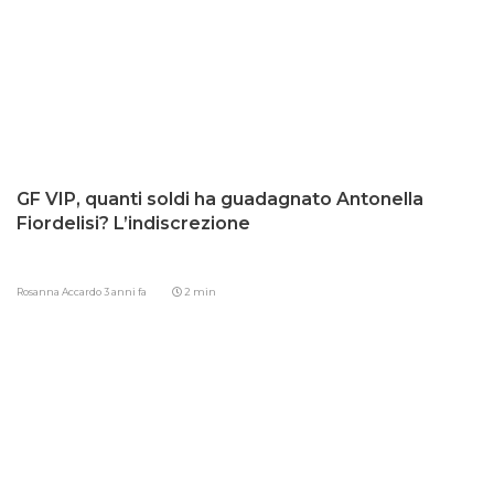
GF VIP, quanti soldi ha guadagnato Antonella
Fiordelisi? L’indiscrezione
Rosanna Accardo
3 anni fa
2 min