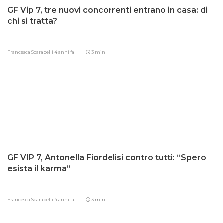
GF Vip 7, tre nuovi concorrenti entrano in casa: di
chi si tratta?
Francesca Scarabelli
4 anni fa
3 min
GF VIP 7, Antonella Fiordelisi contro tutti: “Spero
esista il karma”
Francesca Scarabelli
4 anni fa
3 min