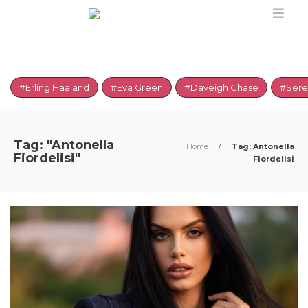
#Erling Haaland
#Eva Green
#Daveigh Chase
#Sere
Tag: "Antonella
Home
/
Tag: Antonella
Fiordelisi"
Fiordelisi