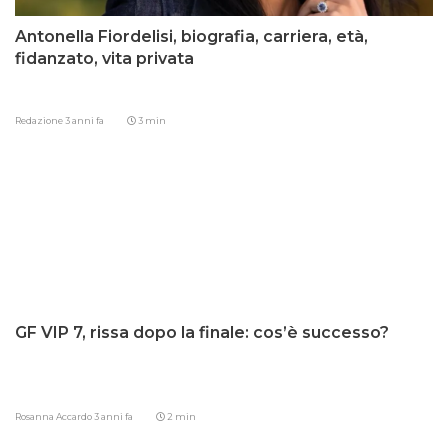
Antonella Fiordelisi, biografia, carriera, età,
fidanzato, vita privata
Redazione
3 anni fa
3 min
GF VIP 7, rissa dopo la finale: cos’è successo?
Rosanna Accardo
3 anni fa
2 min