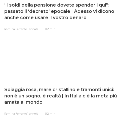
“I soldi della pensione dovete spenderli qui”:
passato il ‘decreto’ epocale | Adesso vi dicono
anche come usare il vostro denaro
Romina Ferrante
1 anno fa
2 min
Spiaggia rosa, mare cristallino e tramonti unici:
non è un sogno, è realtà | In Italia c’è la meta più
amata al mondo
Romina Ferrante
1 anno fa
2 min