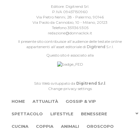
Editore: Digitrend Srl.
P.IVA 09457150960
Via Pietro Nenni, 28 - Palermo, 90146
Via Paolo da Cannobio, 10 - Milano, 20123
Telefono 351136 9305
redazione@donnaclick.it
Il presente sito contribuisce all’audience delle testate online
appartenenti all’asset editoriale di
Digitrend
S.r.l.
Questo sito è associato alla
Sito Web sviluppato da
Digitrend S.r.l
.
Change privacy settings
HOME
ATTUALITÀ
GOSSIP & VIP
SPETTACOLO
LIFESTYLE
BENESSERE
CUCINA
COPPIA
ANIMALI
OROSCOPO