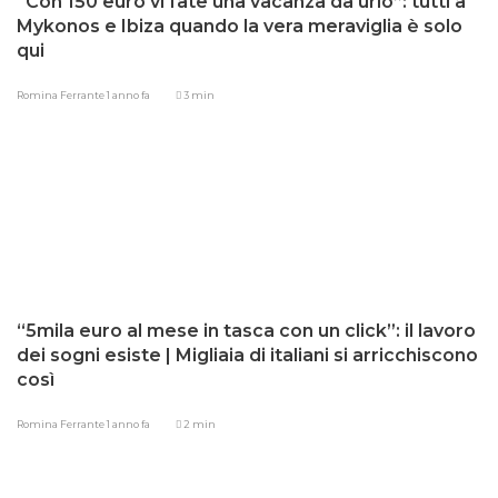
“Con 150 euro vi fate una vacanza da urlo”: tutti a
Mykonos e Ibiza quando la vera meraviglia è solo
qui
Romina Ferrante
1 anno fa
3 min
“5mila euro al mese in tasca con un click”: il lavoro
dei sogni esiste | Migliaia di italiani si arricchiscono
così
Romina Ferrante
1 anno fa
2 min