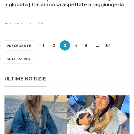
inglobata | Italiani cosa aspettate a raggiungerla
Redazione
1 anno fa
3 min
1
2
3
4
5
…
34
PRECEDENTE
SUCCESSIVO
ULTIME NOTIZIE