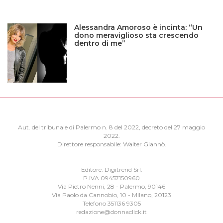
Alessandra Amoroso è incinta: “Un
dono meraviglioso sta crescendo
dentro di me”
Aut. del tribunale di Palermo n. 8 del 2022, decreto del 27 maggio
2022.
Direttore responsabile: Walter Giannò.
Editore: Digitrend Srl.
P.IVA 09457150960
Via Pietro Nenni, 28 - Palermo, 90146
Via Paolo da Cannobio, 10 - Milano, 20123
Telefono 351136 9305
redazione@donnaclick.it