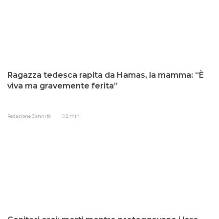
Ragazza tedesca rapita da Hamas, la mamma: “È
viva ma gravemente ferita”
Redazione
3 anni fa
2 min