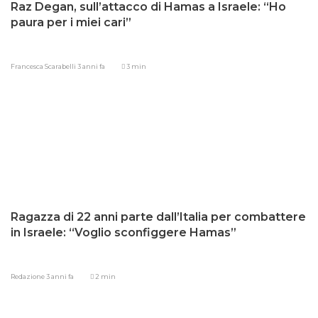
Raz Degan, sull’attacco di Hamas a Israele: “Ho
paura per i miei cari”
Francesca Scarabelli
3 anni fa
3 min
Ragazza di 22 anni parte dall’Italia per combattere
in Israele: “Voglio sconfiggere Hamas”
Redazione
3 anni fa
2 min