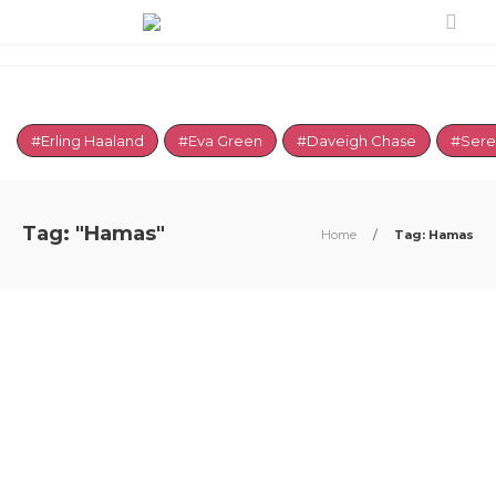
#Erling Haaland
#Eva Green
#Daveigh Chase
#Sere
Tag: "Hamas"
Home
/
Tag: Hamas