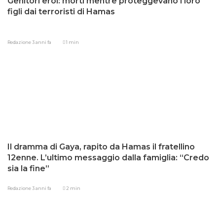
Genitori eroi: morti mentre proteggevano i loro
figli dai terroristi di Hamas
Redazione
3 anni fa
1 min
Il dramma di Gaya, rapito da Hamas il fratellino
12enne. L’ultimo messaggio dalla famiglia: “Credo
sia la fine”
Redazione
3 anni fa
2 min