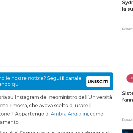
Sydn
la s
Redazi
o le nostre notizie? Segui il canale
Be
UNISCITI
cando qui!
Sist
oria su Instagram del neoministro dell’Università
fann
te rimossa, che aveva scelto di usare il
anzone T’Appartengo di
Ambra Angiolini
, come
Redazi
iamento.