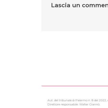
Lascia un comme
Aut. del tribunale di Palermo n. 8 del 2022
Direttore responsabile: Walter Giannò.