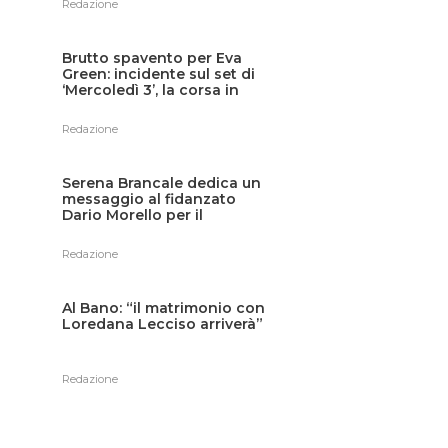
Redazione
Brutto spavento per Eva
Green: incidente sul set di
‘Mercoledì 3’, la corsa in
ospedale
Redazione
Serena Brancale dedica un
messaggio al fidanzato
Dario Morello per il
compleanno
Redazione
Al Bano: “il matrimonio con
Loredana Lecciso arriverà”
Redazione