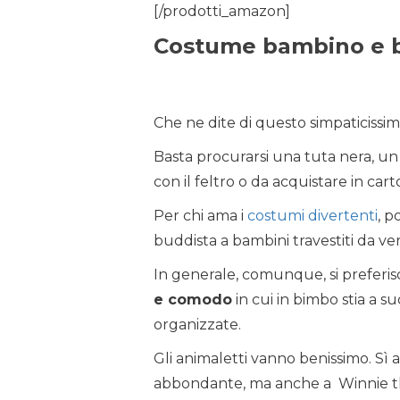
[/prodotti_amazon]
Costume bambino e b
Che ne dite di questo simpaticissi
Basta procurarsi una tuta nera, u
con il feltro o da acquistare in cart
Per chi ama i
costumi divertenti
, p
buddista a bambini travestiti da veri
In generale, comunque, si preferi
e comodo
in cui in bimbo stia a su
organizzate.
Gli animaletti vanno benissimo. Sì
abbondante, ma anche a Winnie the