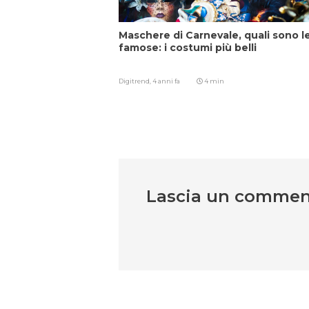
Maschere di Carnevale, quali sono l
famose: i costumi più belli
Digitrend,
4 anni fa
4 min
Lascia un comme