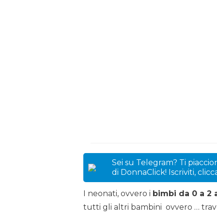
Sei su Telegram? Ti piaccion
di DonnaClick! Iscriviti, clic
I neonati, ovvero i
bimbi da 0 a 2 
tutti gli altri bambini ovvero … tr