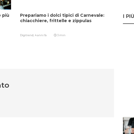
e più
Prepariamo i dolci tipici di Carnevale:
I PI
chiacchiere, frittelle e zippulas
Digitrend,
4 anni fa
3 min
nto