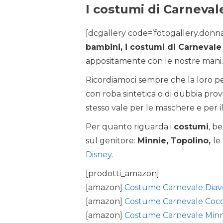
I costumi di Carnevale
[dcgallery code=’fotogallery.donnac
bambini, i costumi di Carneval
appositamente con le nostre mani.
Ricordiamoci sempre che la loro pell
con roba sintetica o di dubbia prove
stesso vale per le maschere e per i
Per quanto riguarda i
costumi
, b
sul genitore:
Minnie, Topolino,
le
Disney
.
[prodotti_amazon]
[amazon]
Costume Carnevale Diav
[amazon]
Costume Carnevale Cocc
[amazon]
Costume Carnevale Minn