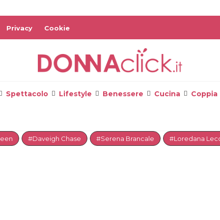
Privacy
Cookie
Spettacolo
Lifestyle
Benessere
Cucina
Coppia
reen
#Daveigh Chase
#Serena Brancale
#Loredana Lecc