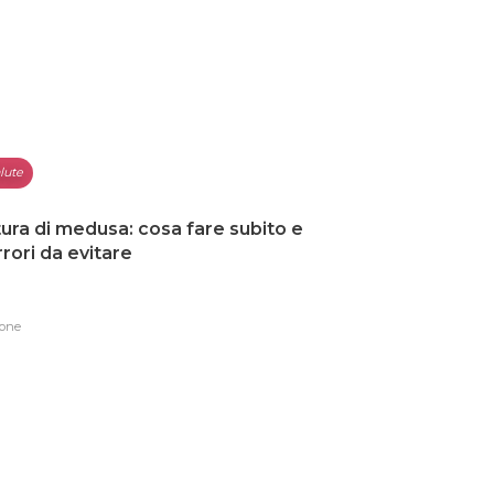
lute
ura di medusa: cosa fare subito e
errori da evitare
one