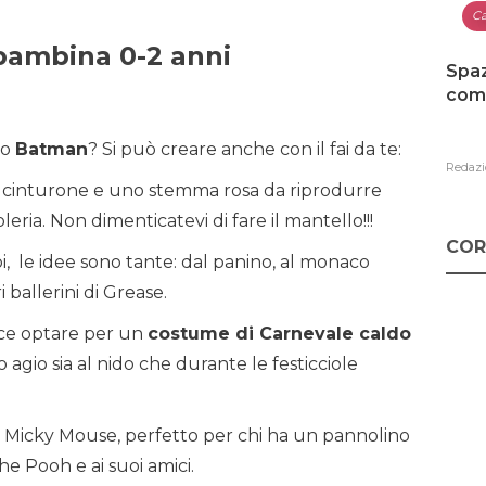
Ca
ambina 0-2 anni
Spaz
como
mo
Batman
? Si può creare anche con il fai da te:
Redazi
n cinturone e uno stemma rosa da riprodurre
oleria. Non dimenticatevi di fare il mantello!!!
COR
oi, le idee sono tante: dal panino, al monaco
 ballerini di Grease.
sce optare per un
costume di Carnevale caldo
o agio sia al nido che durante le festicciole
 a Micky Mouse, perfetto per chi ha un pannolino
 Pooh e ai suoi amici.