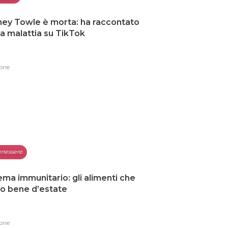
ey Towle è morta: ha raccontato
ua malattia su TikTok
one
nessere
ema immunitario: gli alimenti che
o bene d’estate
one