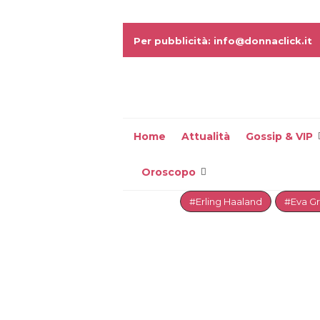
Per pubblicità: info@donnaclick.it
Home
Attualità
Gossip & VIP
Oroscopo
#Erling Haaland
#Eva G