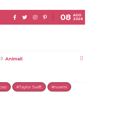
08
AGO
2026
Animali
iso
#Taylor Swift
#noemi