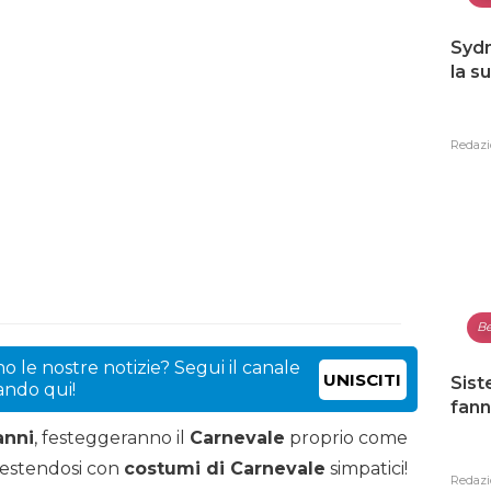
Sydn
la s
Redazi
Be
o le nostre notizie? Segui il canale
UNISCITI
Sist
cando qui!
fann
anni
, festeggeranno il
Carnevale
proprio come
avestendosi con
costumi di Carnevale
simpatici!
Redazi