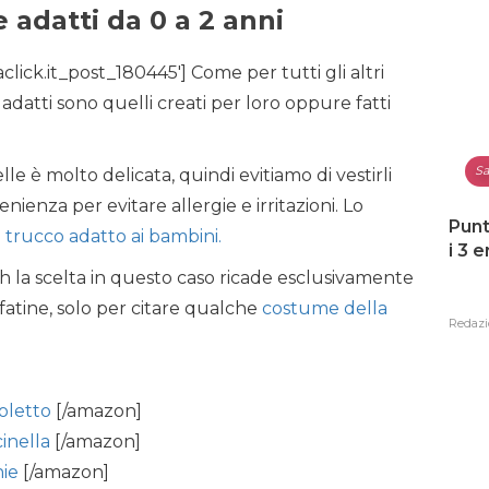
 adatti da 0 a 2 anni
lick.it_post_180445′] Come per tutti gli altri
e
adatti sono quelli creati per loro oppure fatti
Sa
e è molto delicata, quindi evitiamo di vestirli
nienza per evitare allergie e irritazioni. Lo
Punt
l
trucco adatto ai bambini.
i 3 
eh la scelta in questo caso ricade esclusivamente
 fatine, solo per citare qualche
costume della
Redazi
oletto
[/amazon]
inella
[/amazon]
ie
[/amazon]