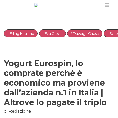
#Erling Haaland
#Eva Green
#Daveigh Chase
#Sere
Yogurt Eurospin, lo
comprate perché è
economico ma proviene
dall’azienda n.1 in Italia |
Altrove lo pagate il triplo
di Redazione