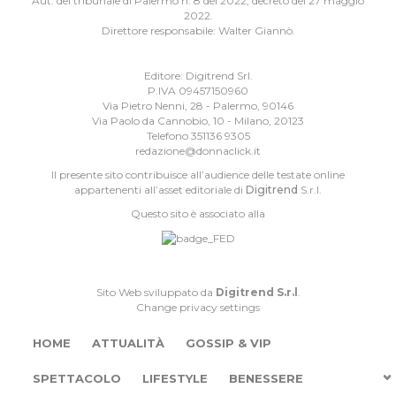
Aut. del tribunale di Palermo n. 8 del 2022, decreto del 27 maggio
2022.
Direttore responsabile: Walter Giannò.
Editore: Digitrend Srl.
P.IVA 09457150960
Via Pietro Nenni, 28 - Palermo, 90146
Via Paolo da Cannobio, 10 - Milano, 20123
Telefono 351136 9305
redazione@donnaclick.it
Il presente sito contribuisce all’audience delle testate online
appartenenti all’asset editoriale di
Digitrend
S.r.l.
Questo sito è associato alla
Sito Web sviluppato da
Digitrend S.r.l
.
Change privacy settings
HOME
ATTUALITÀ
GOSSIP & VIP
SPETTACOLO
LIFESTYLE
BENESSERE