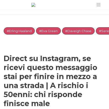
#Erling Haaland
#Eva Green
#Daveigh Chase
#Sere
Direct su Instagram, se
ricevi questo messaggio
stai per finire in mezzo a
una strada | A rischio i
50enni: chi risponde
finisce male