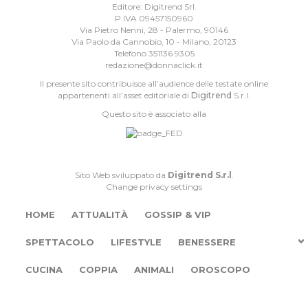
Editore: Digitrend Srl.
P.IVA 09457150960
Via Pietro Nenni, 28 - Palermo, 90146
Via Paolo da Cannobio, 10 - Milano, 20123
Telefono 351136 9305
redazione@donnaclick.it
Il presente sito contribuisce all’audience delle testate online
appartenenti all’asset editoriale di
Digitrend
S.r.l.
Questo sito è associato alla
Sito Web sviluppato da
Digitrend S.r.l
.
Change privacy settings
HOME
ATTUALITÀ
GOSSIP & VIP
SPETTACOLO
LIFESTYLE
BENESSERE
CUCINA
COPPIA
ANIMALI
OROSCOPO