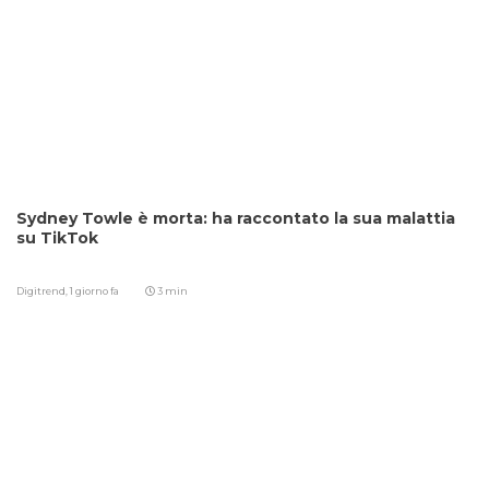
Sydney Towle è morta: ha raccontato la sua malattia
su TikTok
Digitrend,
1 giorno fa
3 min