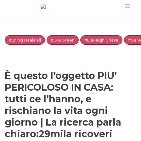
#Erling Haaland
#Eva Green
#Daveigh Chase
#Sere
È questo l’oggetto PIU’
PERICOLOSO IN CASA:
tutti ce l’hanno, e
rischiano la vita ogni
giorno | La ricerca parla
chiaro:29mila ricoveri