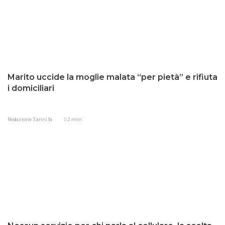
Marito uccide la moglie malata “per pietà” e rifiuta
i domiciliari
Redazione
3 anni fa
2 min