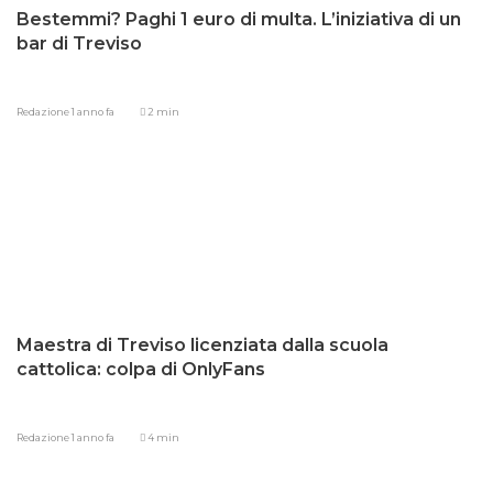
Bestemmi? Paghi 1 euro di multa. L’iniziativa di un
bar di Treviso
Redazione
1 anno fa
2 min
Maestra di Treviso licenziata dalla scuola
cattolica: colpa di OnlyFans
Redazione
1 anno fa
4 min