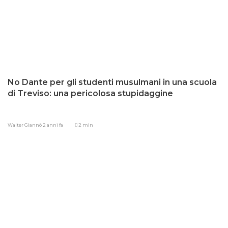
No Dante per gli studenti musulmani in una scuola
di Treviso: una pericolosa stupidaggine
Walter Giannò
2 anni fa
2 min