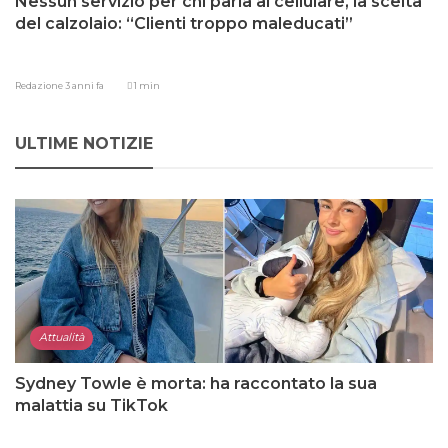
Nessun servizio per chi parla al cellulare, la scelta
del calzolaio: “Clienti troppo maleducati”
Redazione
3 anni fa
1 min
ULTIME NOTIZIE
Attualità
Sydney Towle è morta: ha raccontato la sua
malattia su TikTok