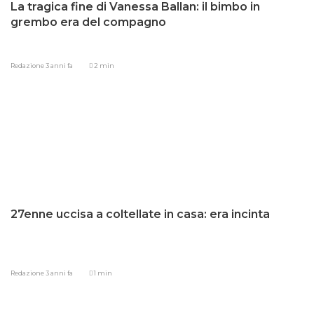
La tragica fine di Vanessa Ballan: il bimbo in
grembo era del compagno
Redazione
3 anni fa
2 min
27enne uccisa a coltellate in casa: era incinta
Redazione
3 anni fa
1 min