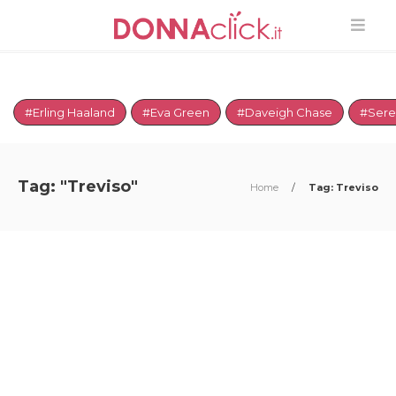
#Erling Haaland
#Eva Green
#Daveigh Chase
#Sere
Tag: "Treviso"
Home
/
Tag: Treviso