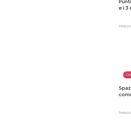
Punt
e i 3
Redazi
Ca
Spaz
como
Redazi