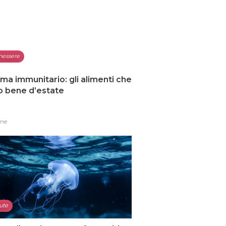
nessere
ma immunitario: gli alimenti che
o bene d’estate
one
ute