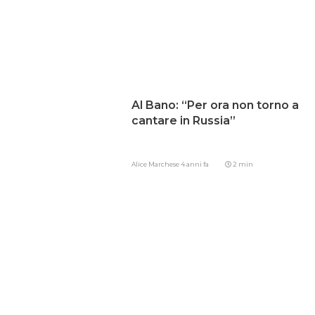
Al Bano: “Per ora non torno a
cantare in Russia”
Alice Marchese
4 anni fa
2 min