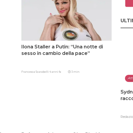
ULTI
Ilona Staller a Putin: “Una notte di
sesso in cambio della pace”
Francesca Scarabelli
4 anni fa
3 min
Att
Sydn
racco
Redazi