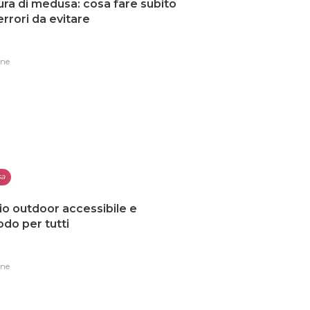
ura di medusa: cosa fare subito
 errori da evitare
one
sa
io outdoor accessibile e
do per tutti
one