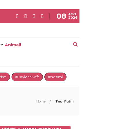
08
AGO
2026
Animali
iso
#Taylor Swift
#noemi
Home
/
Tag: Putin