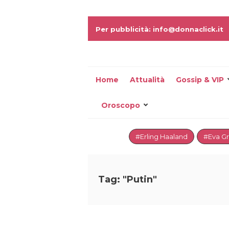
Per pubblicità: info@donnaclick.it
Home
Attualità
Gossip & VIP
Oroscopo
#Erling Haaland
#Eva G
Tag: "Putin"