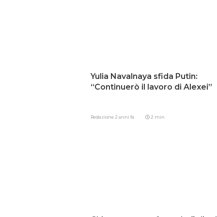
Yulia Navalnaya sfida Putin:
“Continuerò il lavoro di Alexei”
Redazione
2 anni fa
2 min