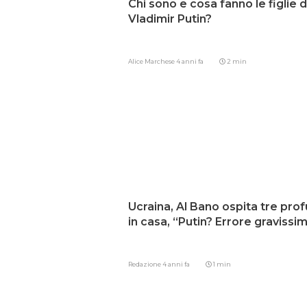
Chi sono e cosa fanno le figlie d
Vladimir Putin?
Alice Marchese
4 anni fa
2 min
Ucraina, Al Bano ospita tre prof
in casa, “Putin? Errore gravissi
Redazione
4 anni fa
1 min