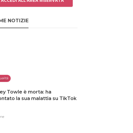
ACCEDI ALL'AREA RISERVATA
ME NOTIZIE
ualità
ey Towle è morta: ha
ntato la sua malattia su TikTok
one