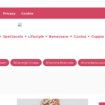
Privacy
Cookie
Spettacolo
Lifestyle
Benessere
Cucina
Coppia
reen
#Daveigh Chase
#Serena Brancale
#Loredana Lecc