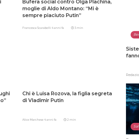
i
Bufera social contro Olga Plachina,
moglie di Aldo Montano: “Mi è
sempre piaciuto Putin”
Francesca Scarabelli
4 anni fa
3 min
Be
Siste
fann
Redazi
ughi
Chi è Luisa Rozova, la figlia segreta
mo”
di Vladimir Putin
Alice Marchese
4 anni fa
2 min
Sal