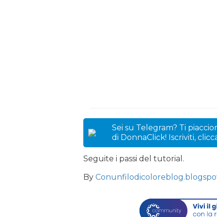
Sei su Telegram? Ti piaccion
di DonnaClick! Iscriviti, clic
Seguite i passi del tutorial.
By
Conunfilodicoloreblog.blogsp