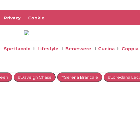
Privacy
Cookie
Spettacolo
Lifestyle
Benessere
Cucina
Coppia
reen
#Daveigh Chase
#Serena Brancale
#Loredana Lecc