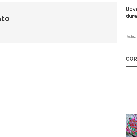
Uova
dura
nto
Redazi
COR