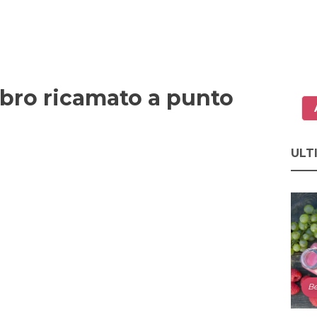
ibro ricamato a punto
ULT
Be