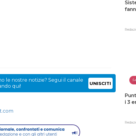
Sist
fann
Redazi
o le nostre notizie? Segui il canale
Sa
UNISCITI
cando qui!
Punt
i 3 
ot.com
Redazi