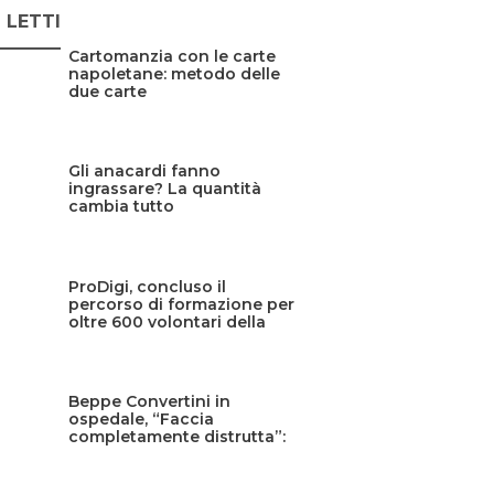
Ù LETTI
Cartomanzia con le carte
napoletane: metodo delle
due carte
Gli anacardi fanno
ingrassare? La quantità
cambia tutto
ProDigi, concluso il
percorso di formazione per
oltre 600 volontari della
Protezione civile siciliana
Beppe Convertini in
ospedale, “Faccia
completamente distrutta”:
cos’è successo?