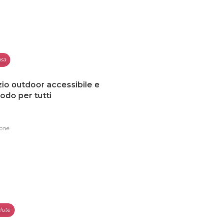
sa
io outdoor accessibile e
do per tutti
one
lute