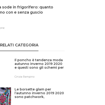
 sode in frigorifero: quanto
no con e senza guscio
one
RELATI CATEGORIA
Il poncho è tendenza moda
autunno inverno 2019 2020
e questi sono gli schemi per
la maglia fai da te
Cinzia Rampino
Le borsette glam per
l’autunno inverno 2019 2020
sono patchwork,
all’uncinetto o in feltro fai
da te