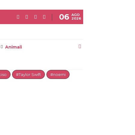
06
AGO
2026
Animali
iso
#Taylor Swift
#noemi