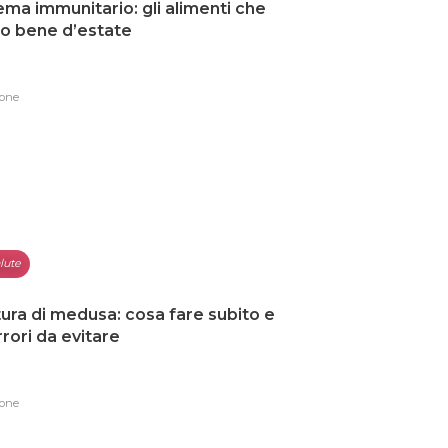
ema immunitario: gli alimenti che
o bene d’estate
one
lute
ura di medusa: cosa fare subito e
errori da evitare
one