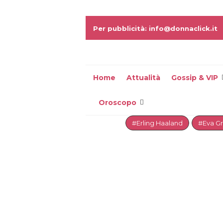
Per pubblicità: info@donnaclick.it
Home
Attualità
Gossip & VIP
Oroscopo
#Erling Haaland
#Eva G