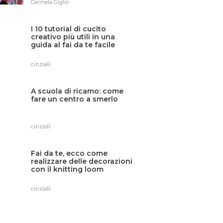
Carmela Giglio
I 10 tutorial di cucito
creativo più utili in una
guida al fai da te facile
cinziaR
A scuola di ricamo: come
fare un centro a smerlo
cinziaR
Fai da te, ecco come
realizzare delle decorazioni
con il knitting loom
cinziaR