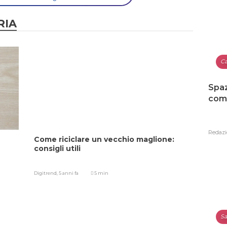
RIA
Ca
Spaz
como
Redazi
Come riciclare un vecchio maglione:
consigli utili
Digitrend,
5 anni fa
5 min
Sa