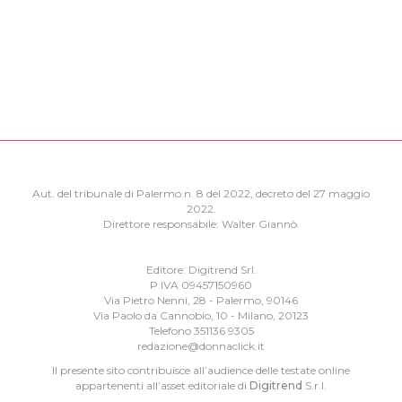
Aut. del tribunale di Palermo n. 8 del 2022, decreto del 27 maggio
2022.
Direttore responsabile: Walter Giannò.
Editore: Digitrend Srl.
P.IVA 09457150960
Via Pietro Nenni, 28 - Palermo, 90146
Via Paolo da Cannobio, 10 - Milano, 20123
Telefono 351136 9305
redazione@donnaclick.it
Il presente sito contribuisce all’audience delle testate online
appartenenti all’asset editoriale di
Digitrend
S.r.l.