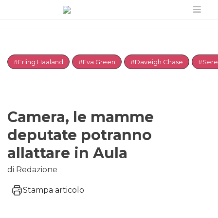
#Erling Haaland
#Eva Green
#Daveigh Chase
#Sere
Camera, le mamme
deputate potranno
allattare in Aula
di Redazione
Stampa articolo