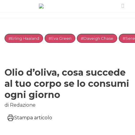
#Erling Haaland
#Eva Green
#Daveigh Chase
#Sere
Olio d’oliva, cosa succede
al tuo corpo se lo consumi
ogni giorno
di Redazione
Stampa articolo