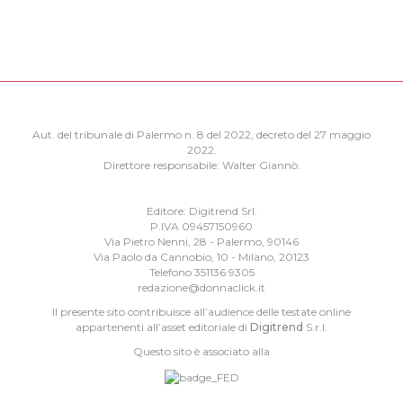
Aut. del tribunale di Palermo n. 8 del 2022, decreto del 27 maggio
2022.
Direttore responsabile: Walter Giannò.
Editore: Digitrend Srl.
P.IVA 09457150960
Via Pietro Nenni, 28 - Palermo, 90146
Via Paolo da Cannobio, 10 - Milano, 20123
Telefono 351136 9305
redazione@donnaclick.it
Il presente sito contribuisce all’audience delle testate online
appartenenti all’asset editoriale di
Digitrend
S.r.l.
Questo sito è associato alla