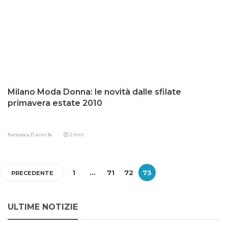
Milano Moda Donna: le novità dalle sfilate
primavera estate 2010
francesca
17 anni fa
2 min
1
…
71
72
73
PRECEDENTE
ULTIME NOTIZIE