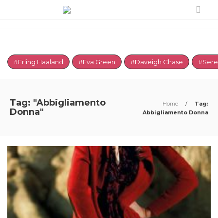
#Erling Haaland
#Eva Green
#Daveigh Chase
#Sere
Tag: "Abbigliamento
Home
/
Tag:
Donna"
Abbigliamento Donna