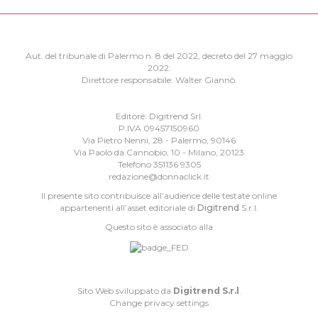
Aut. del tribunale di Palermo n. 8 del 2022, decreto del 27 maggio
2022.
Direttore responsabile: Walter Giannò.
Editore: Digitrend Srl.
P.IVA 09457150960
Via Pietro Nenni, 28 - Palermo, 90146
Via Paolo da Cannobio, 10 - Milano, 20123
Telefono 351136 9305
redazione@donnaclick.it
Il presente sito contribuisce all’audience delle testate online
appartenenti all’asset editoriale di
Digitrend
S.r.l.
Questo sito è associato alla
Sito Web sviluppato da
Digitrend S.r.l
.
Change privacy settings