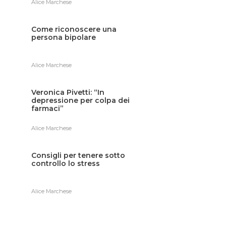
Alice Marchese
Come riconoscere una
persona bipolare
Alice Marchese
Veronica Pivetti: “In
depressione per colpa dei
farmaci”
Alice Marchese
Consigli per tenere sotto
controllo lo stress
Alice Marchese