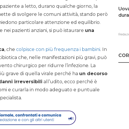
l paziente a letto, durano qualche giorno, la
Uova
ette di svolgere le comuni attività, stando però
dura
ichiedono particolare attenzione ed equilibrio.
 nei pazienti anziani, si può istaurare
una
Redazi
ca
, che
colpisce con più frequenza i bambini
. In
COR
tibiotica che, nelle manifestazioni più gravi, può
ento chirurgico per ridurre l’infezione. La
più grave di quella virale perché ha
un decorso
anni irreversibili
all’udito, ecco perché è
ntomi e curarla in modo adeguato e puntuale
ecialista.