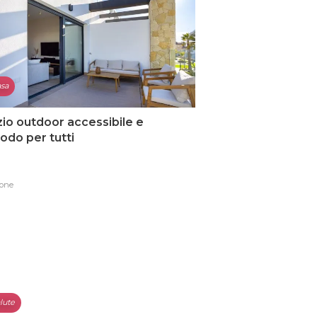
sa
io outdoor accessibile e
do per tutti
one
lute