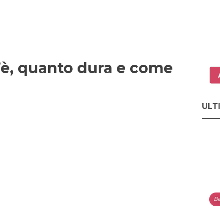
s’è, quanto dura e come
ULT
Be