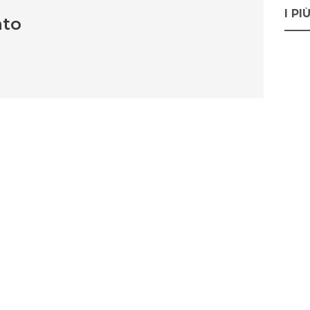
I PI
nto