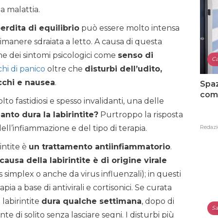
a malattia.
erdita di equilibrio
può essere molto intensa
imanere sdraiata a letto. A causa di questa
e dei sintomi psicologici come
senso di
Ca
hi di panico
oltre che
disturbi dell’udito,
cchi e nausea
.
Spaz
como
to fastidiosi e spesso invalidanti, una delle
anto dura la labirintite?
Purtroppo la risposta
Redazi
ell’infiammazione e del tipo di terapia.
intite è
un trattamento antiinfiammatorio
.
 causa della labirintite è di origine virale
 simplex o anche da virus influenzali); in questi
ia a base di antivirali e cortisonici. Se curata
labirintite
dura qualche settimana
, dopo di
Sa
e di solito senza lasciare segni. I disturbi più