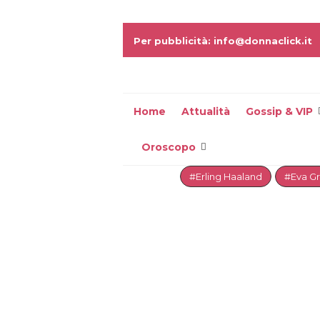
Per pubblicità: info@donnaclick.it
Home
Attualità
Gossip & VIP
Oroscopo
#Erling Haaland
#Eva G