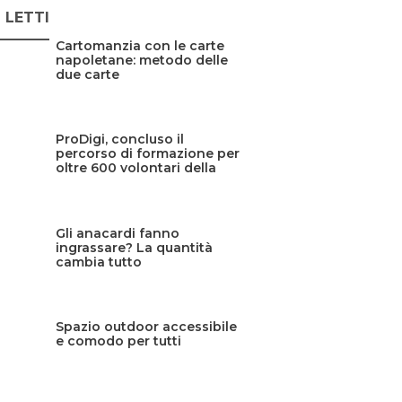
Ù LETTI
Cartomanzia con le carte
napoletane: metodo delle
due carte
ProDigi, concluso il
percorso di formazione per
oltre 600 volontari della
Protezione civile siciliana
Gli anacardi fanno
ingrassare? La quantità
cambia tutto
Spazio outdoor accessibile
e comodo per tutti