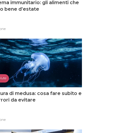
ema immunitario: gli alimenti che
o bene d’estate
one
lute
ura di medusa: cosa fare subito e
errori da evitare
one