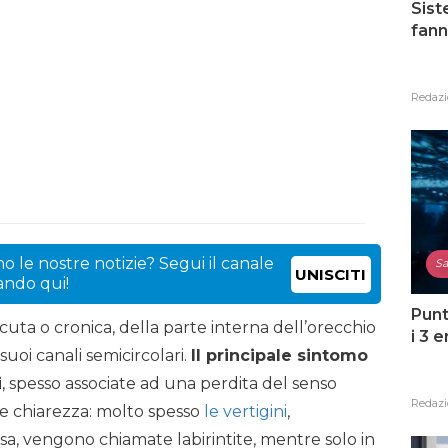
Sist
fann
Redazi
o le nostre notizie? Segui il canale
Sa
UNISCITI
cando qui!
Punt
acuta o cronica, della parte interna dell’orecchio
i 3 
 suoi canali semicircolari.
Il principale sintomo
i
, spesso associate ad una perdita del senso
Redazi
are chiarezza: molto spesso
le vertigini
,
a, vengono chiamate labirintite, mentre solo in