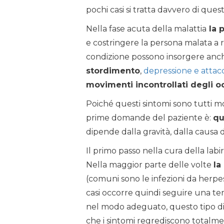
pochi casi si tratta davvero di quest
Nella fase acuta della malattia
la p
e costringere la persona malata a r
condizione possono insorgere anch
stordimento
,
depressione e attacc
movimenti incontrollati degli o
Poiché questi sintomi sono tutti mol
prime domande del paziente è:
qu
dipende dalla gravità, dalla causa d
Il primo passo nella cura della labir
Nella maggior parte delle volte
la
(comuni sono le infezioni da herpes
casi occorre quindi seguire una terap
nel modo adeguato, questo tipo di 
che i sintomi regrediscono totalment