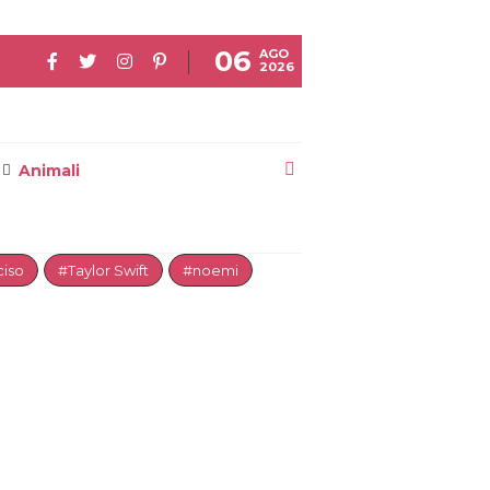
06
AGO
2026
Animali
iso
#Taylor Swift
#noemi