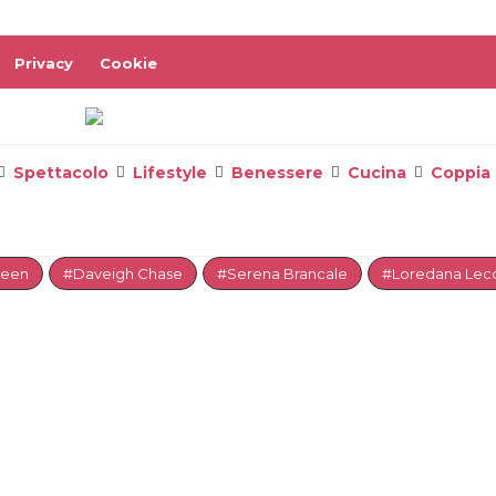
Privacy
Cookie
Spettacolo
Lifestyle
Benessere
Cucina
Coppia
reen
#Daveigh Chase
#Serena Brancale
#Loredana Lecc