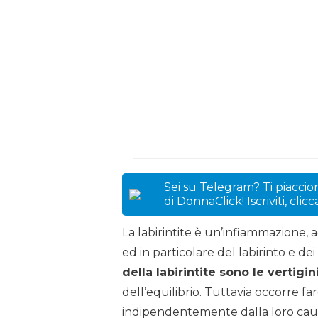
Sei su Telegram? Ti piaccion
di DonnaClick! Iscriviti, clic
La labirintite è un’infiammazione, 
ed in particolare del labirinto e dei
della labirintite sono le vertigin
dell’equilibrio. Tuttavia occorre f
indipendentemente dalla loro caus