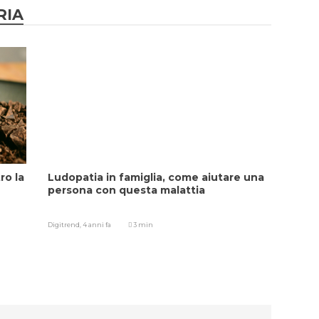
RIA
ro la
Ludopatia in famiglia, come aiutare una
persona con questa malattia
Digitrend,
4 anni fa
3 min