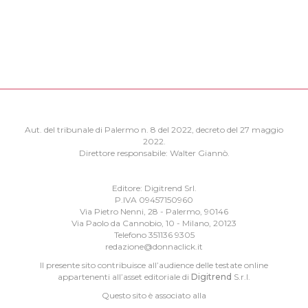
Aut. del tribunale di Palermo n. 8 del 2022, decreto del 27 maggio
2022.
Direttore responsabile: Walter Giannò.
Editore: Digitrend Srl.
P.IVA 09457150960
Via Pietro Nenni, 28 - Palermo, 90146
Via Paolo da Cannobio, 10 - Milano, 20123
Telefono 351136 9305
redazione@donnaclick.it
Il presente sito contribuisce all’audience delle testate online
appartenenti all’asset editoriale di
Digitrend
S.r.l.
Questo sito è associato alla