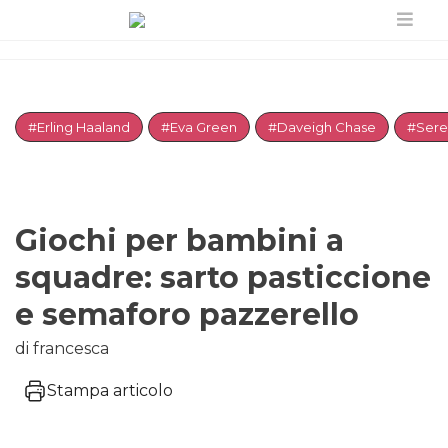
#Erling Haaland
#Eva Green
#Daveigh Chase
#Sere
Giochi per bambini a
squadre: sarto pasticcione
e semaforo pazzerello
di francesca
Stampa articolo