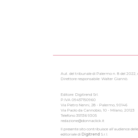
Aut. del tribunale di Palermo n. 8 del 2022
Direttore responsabile: Walter Giannò.
Editore: Digitrend Srl.
P.IVA 09457150960
Via Pietro Nenni, 28 - Palermo, 90146
Via Paolo da Cannobio, 10 - Milano, 20123
Telefono 351136 9305
redazione@donnaclick.it
Il presente sito contribuisce all’audience dell
editoriale di
Digitrend
S.r.l.