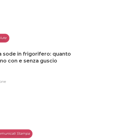
lute
 sode in frigorifero: quanto
no con e senza guscio
one
municati Stampa