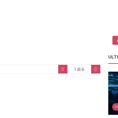
ULT
1
di 6
Sa