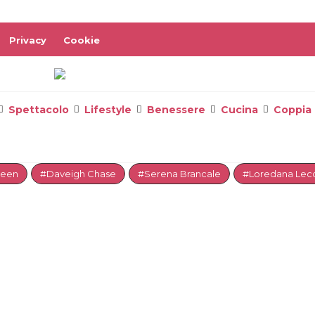
Privacy
Cookie
Spettacolo
Lifestyle
Benessere
Cucina
Coppia
reen
#Daveigh Chase
#Serena Brancale
#Loredana Lecc