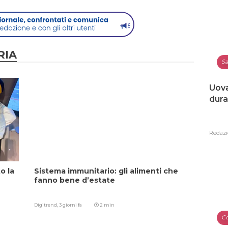
RIA
Sa
Uova
dura
Redazi
o la
Sistema immunitario: gli alimenti che
fanno bene d’estate
Digitrend,
3 giorni fa
2 min
Co