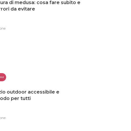
ura di medusa: cosa fare subito e
errori da evitare
one
sa
io outdoor accessibile e
do per tutti
one