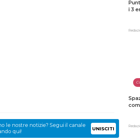
Punt
i 3 
Redazi
Ca
Spaz
como
o le nostre notizie? Segui il canale
Redazi
UNISCITI
cando qui!