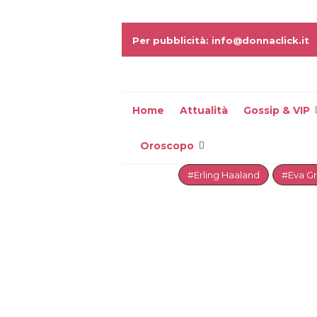
Per pubblicità: info@donnaclick.it
Home
Attualità
Gossip & VIP
Oroscopo
#Erling Haaland
#Eva G