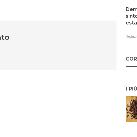
Derm
sint
esta
nto
Redazi
COR
I PI