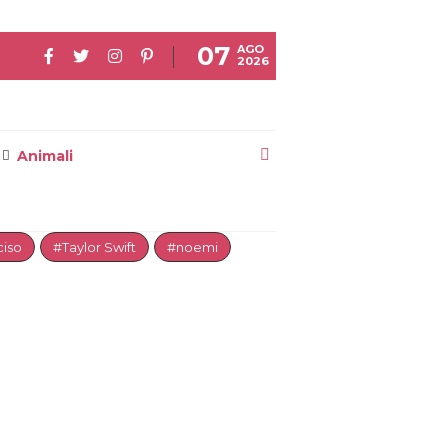
07
AGO
2026
Animali
iso
#Taylor Swift
#noemi