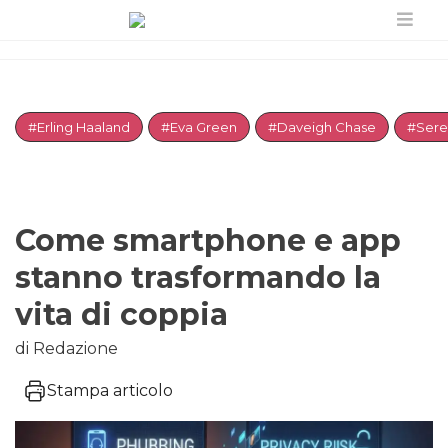
#Erling Haaland
#Eva Green
#Daveigh Chase
#Sere
Come smartphone e app
stanno trasformando la
vita di coppia
di Redazione
Stampa articolo