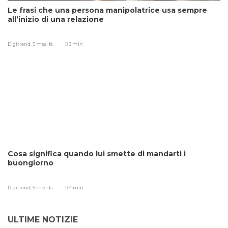
Le frasi che una persona manipolatrice usa sempre
all’inizio di una relazione
Digitrend,
5 mesi fa
3 min
Cosa significa quando lui smette di mandarti i
buongiorno
Digitrend,
5 mesi fa
4 min
ULTIME NOTIZIE