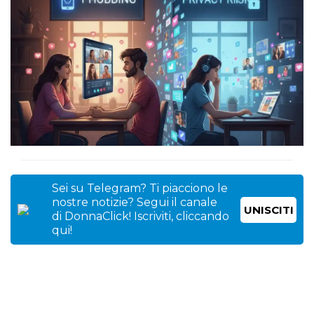
Sei su Telegram? Ti piacciono le
nostre notizie? Segui il canale
UNISCITI
di DonnaClick! Iscriviti, cliccando
qui!