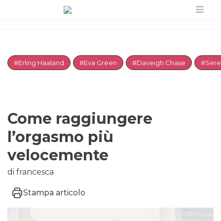
#Erling Haaland
#Eva Green
#Daveigh Chase
#Sere
Come raggiungere
l’orgasmo più
velocemente
di francesca
Stampa articolo