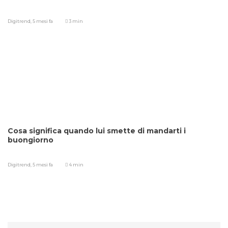
Digitrend,
5 mesi fa
3 min
Cosa significa quando lui smette di mandarti i
buongiorno
Digitrend,
5 mesi fa
4 min