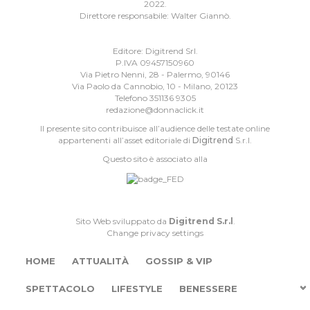
2022.
Direttore responsabile: Walter Giannò.
Editore: Digitrend Srl.
P.IVA 09457150960
Via Pietro Nenni, 28 - Palermo, 90146
Via Paolo da Cannobio, 10 - Milano, 20123
Telefono 351136 9305
redazione@donnaclick.it
Il presente sito contribuisce all’audience delle testate online
appartenenti all’asset editoriale di
Digitrend
S.r.l.
Questo sito è associato alla
Sito Web sviluppato da
Digitrend S.r.l
.
Change privacy settings
HOME
ATTUALITÀ
GOSSIP & VIP
SPETTACOLO
LIFESTYLE
BENESSERE