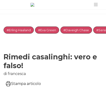
#Erling Haaland
#Eva Green
#Daveigh Chase
#Sere
Rimedi casalinghi: vero e
falso!
di francesca
Stampa articolo