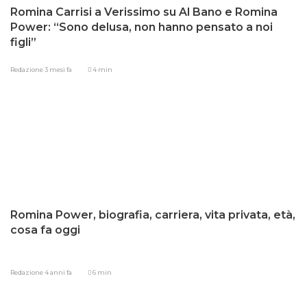
Romina Carrisi a Verissimo su Al Bano e Romina
Power: “Sono delusa, non hanno pensato a noi
figli”
Redazione
3 mesi fa
4 min
Romina Power, biografia, carriera, vita privata, età,
cosa fa oggi
Redazione
4 anni fa
6 min