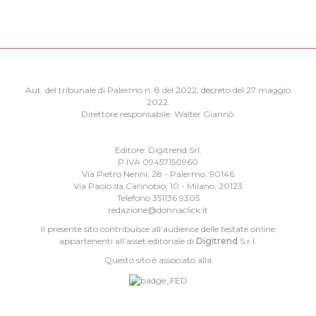
Aut. del tribunale di Palermo n. 8 del 2022, decreto del 27 maggio
2022.
Direttore responsabile: Walter Giannò.
Editore: Digitrend Srl.
P.IVA 09457150960
Via Pietro Nenni, 28 - Palermo, 90146
Via Paolo da Cannobio, 10 - Milano, 20123
Telefono 351136 9305
redazione@donnaclick.it
Il presente sito contribuisce all’audience delle testate online
appartenenti all’asset editoriale di
Digitrend
S.r.l.
Questo sito è associato alla