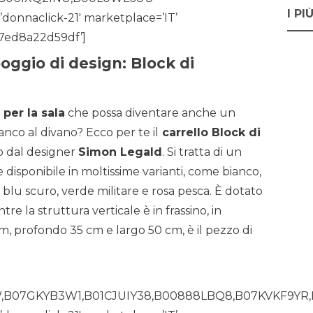
I PI
donnaclick-21′ marketplace=’IT’
-7ed8a22d59df’]
poggio di design: Block di
per la sala
che possa diventare anche un
ianco al divano? Ecco per te il
carrello Block di
o dal designer
Simon Legald
. Si tratta di un
 disponibile in moltissime varianti, come bianco,
o, blu scuro, verde militare e rosa pesca. È dotato
tre la struttura verticale è in frassino, in
cm, profondo 35 cm e largo 50 cm, è il pezzo di
W,B07GKYB3W1,B01CJUIY38,B00888LBQ8,B07KVKF9YR