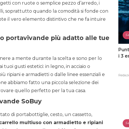
getti con ruote o semplice pezzo d’arredo, i
lli, soprattutto quando la comodità si fonde con
ote il vero elemento distintivo che ne fa intuire
Sa
lo portavivande più adatto alle tue
Punt
i 3 
enere a mente durante la scelta e sono per lo
 tuoi gusti estetici: in legno, in acciaio o
ripiani e armadietti o dalle linee essenziali e
Redazi
ione abbiamo fatto una piccola selezione dei
ovare quello perfetto per la tua casa.
vivande SoBuy
tato di portabottiglie, cesto, un cassetto,
carrello multiuso con armadietto e ripiani
Sa