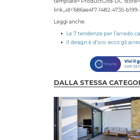
template=’ProductGrid-DC’ store=’
link_id=’686ae4f7-1482-4735-b199
Leggi anche:
Le 7 tendenze per l’arredo ca
Il design è d’oro: ecco gli arr
DALLA STESSA CATEGO