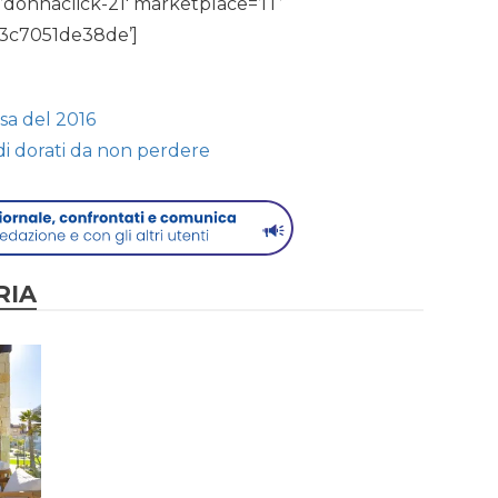
donnaclick-21′ marketplace=’IT’
-3c7051de38de’]
sa del 2016
edi dorati da non perdere
RIA