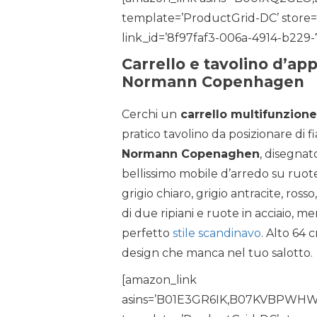
template=’ProductGrid-DC’ store=’
link_id=’8f97faf3-006a-4914-b229
Carrello e tavolino d’ap
Normann Copenhagen
Cerchi un
carrello multifunzione 
pratico tavolino da posizionare di f
Normann Copenaghen
, disegnat
bellissimo mobile d’arredo su ruote
grigio chiaro, grigio antracite, ross
di due ripiani e ruote in acciaio, men
perfetto
stile scandinavo
. Alto 64 
design che manca nel tuo salotto.
[amazon_link
asins=’B01E3GR6IK,B07KVBPWH