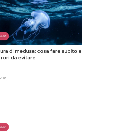
lute
ura di medusa: cosa fare subito e
errori da evitare
one
lute