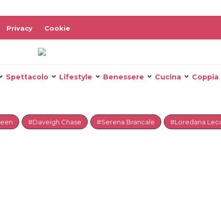
Privacy
Cookie
Spettacolo
Lifestyle
Benessere
Cucina
Coppia
reen
#Daveigh Chase
#Serena Brancale
#Loredana Lecc