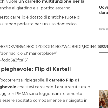
 chi vuole un
carrello multifunzione per la
Uova
anche al giardino e al portico esterno.
dura
esto carrello è dotato di pratiche ruote di
isultando perfetto per un uso domestico
Redazi
COR
6,B07DXV9B54,B00RZ0DOR4,B07W4J8BDP,B01N4RJG7
donnaclick-21′ marketplace=’IT’
-fcdd5a3fca15′]
pieghevole: Flip di Kartell
’occorrenza, ripiegabile, il
carrello Flip di
eghevole
che stavi cercando. La sua struttura in
ppoggio in PMMA sono leggerissimi, elemento
ossa essere spostato comodamente e ripiegato in