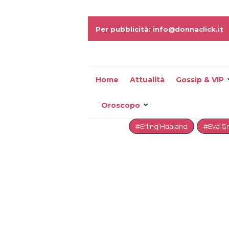
Per pubblicità: info@donnaclick.it
Home
Attualità
Gossip & VIP
Oroscopo
#Erling Haaland
#Eva G