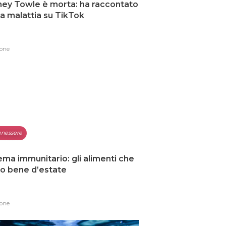
ey Towle è morta: ha raccontato
ua malattia su TikTok
one
nessere
ema immunitario: gli alimenti che
o bene d’estate
one