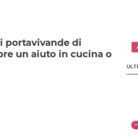
li portavivande di
re un aiuto in cucina o
ULT
At