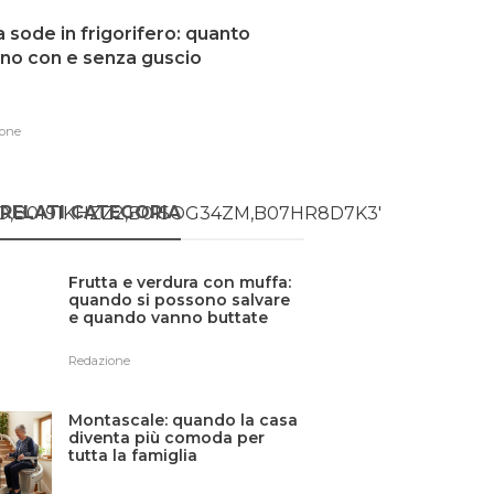
 sode in frigorifero: quanto
no con e senza guscio
one
RELATI CATEGORIA
O,B0191KHZZ2,B015OG34ZM,B07HR8D7K3′
Frutta e verdura con muffa:
quando si possono salvare
e quando vanno buttate
Redazione
Montascale: quando la casa
diventa più comoda per
tutta la famiglia