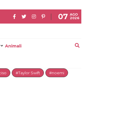
07
AGO
2026
Animali
iso
#Taylor Swift
#noemi