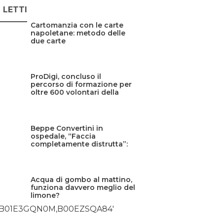
Ù LETTI
Cartomanzia con le carte
napoletane: metodo delle
due carte
ProDigi, concluso il
percorso di formazione per
oltre 600 volontari della
Protezione civile siciliana
Beppe Convertini in
ospedale, “Faccia
completamente distrutta”:
cos’è successo?
Acqua di gombo al mattino,
funziona davvero meglio del
limone?
,B01E3GQN0M,B00EZSQA84′