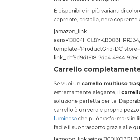
È disponibile in più varianti di colo
coprente, cristallo, nero coprente 
[amazon_link
asins=’B004HGL8YK,B008HRRJ3
template=’ProductGrid-DC’ store=’
link_id=’5d9d1618-7da4-4944-926c
Carrello completamente
Se vuoi un
carrello multiuso tra
estremamente elegante, il
carrel
soluzione perfetta per te. Disponibi
carrello è un vero e proprio pezzo
luminoso
che può trasformarsi in l
facile il suo trasporto grazie alle q
[amazon_link asins=’B00IXQ2GL