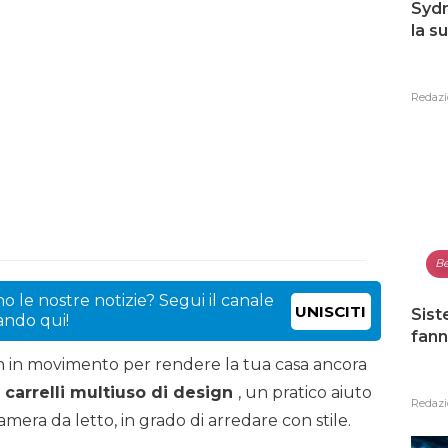
Sydn
la s
Redazi
Be
o le nostre notizie? Segui il canale
UNISCITI
Sist
cando qui!
fann
gn in movimento per rendere la tua casa ancora
i
carrelli multiuso di design
, un pratico aiuto
Redazi
 camera da letto, in grado di arredare con stile.