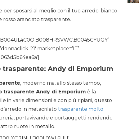
re per sposarsi al meglio con il tuo arredo: bianco
e rosso aranciato trasparente.
4,B004UL4C0O,B008HRSVWC,B0045CYUGY’
donnaclick-21′ marketplace=’IT’
-063d5b64ea6a’]
 trasparente: Andy di Emporium
sparente
, moderno ma, allo stesso tempo,
lo trasparente Andy di Emporium
è la
le in varie dimensioni e con più ripiani, questo
 d’arredo in metacrilato
trasparente molto
ibreria, portavivande e portaoggetti rendendo
uattro ruote in metallo.
O,B00IXQ2INU,B00L0WL6UU’