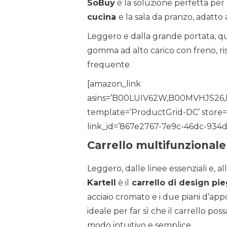
SoBuy
è la soluzione perfetta per
cucina
e la sala da pranzo, adatto 
Leggero e dalla grande portata, qu
gomma ad alto carico con freno, r
frequente.
[amazon_link
asins=’B00LUIV62W,B00MVHJS2
template=’ProductGrid-DC’ store=’
link_id=’867e2767-7e9c-46dc-934d
Carrello multifunzionale 
Leggero, dalle linee essenziali e, all
Kartell
è il
carrello di design pi
acciaio cromato e i due piani d’a
ideale per far sì che il carrello p
modo intuitivo e semplice.