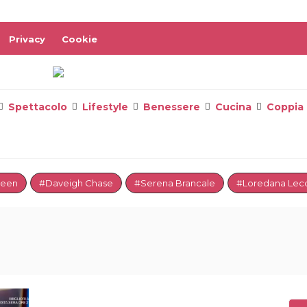
Privacy
Cookie
Spettacolo
Lifestyle
Benessere
Cucina
Coppia
reen
#Daveigh Chase
#Serena Brancale
#Loredana Lecc