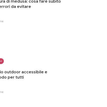
ura di medusa: cosa fare subito
 errori da evitare
one
sa
io outdoor accessibile e
do per tutti
one