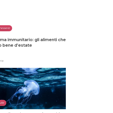
nessere
ma immunitario: gli alimenti che
o bene d’estate
one
ute