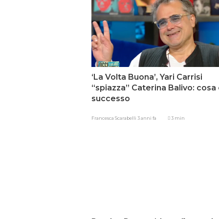
‘La Volta Buona’, Yari Carrisi
“spiazza” Caterina Balivo: cosa
successo
Francesca Scarabelli
3 anni fa
3 min