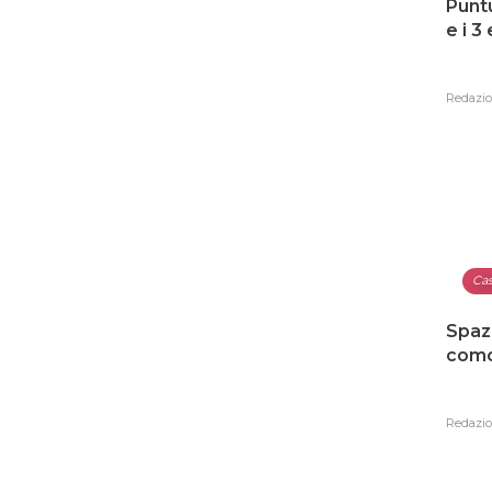
Punt
e i 3
Redazi
Ca
Spaz
como
Redazi