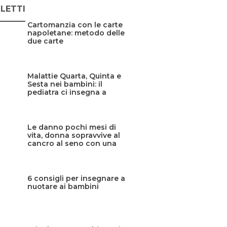
 LETTI
Cartomanzia con le carte
napoletane: metodo delle
due carte
Malattie Quarta, Quinta e
Sesta nei bambini: il
pediatra ci insegna a
riconoscerle
Le danno pochi mesi di
vita, donna sopravvive al
cancro al seno con una
cura sperimentale
6 consigli per insegnare a
nuotare ai bambini