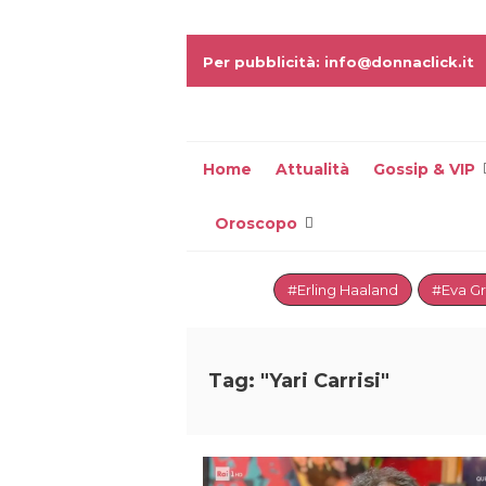
Per pubblicità: info@donnaclick.it
Home
Attualità
Gossip & VIP
Oroscopo
#Erling Haaland
#Eva G
Tag: "Yari Carrisi"