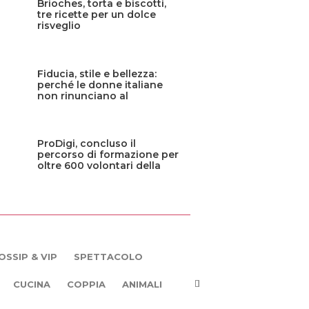
Brioches, torta e biscotti,
tre ricette per un dolce
risveglio
Fiducia, stile e bellezza:
perché le donne italiane
non rinunciano al
parrucchiere
ProDigi, concluso il
percorso di formazione per
oltre 600 volontari della
Protezione civile siciliana
OSSIP & VIP
SPETTACOLO
CUCINA
COPPIA
ANIMALI