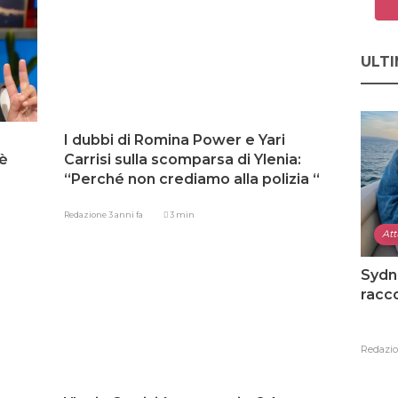
ULTI
I dubbi di Romina Power e Yari
 è
Carrisi sulla scomparsa di Ylenia:
“Perché non crediamo alla polizia “
Redazione
3 anni fa
3 min
Att
Sydn
racco
Redazi