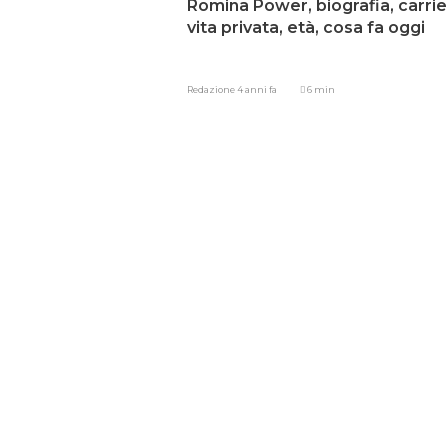
Romina Power, biografia, carrie
vita privata, età, cosa fa oggi
Redazione
4 anni fa
6 min