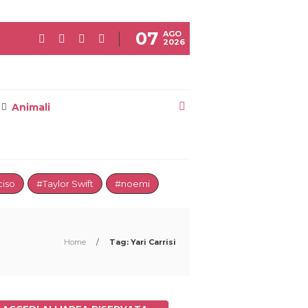
07
AGO
2026
Animali
iso
#Taylor Swift
#noemi
Home
/
Tag: Yari Carrisi