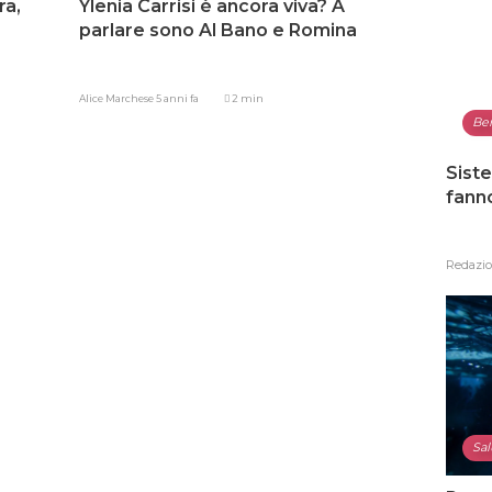
ra,
Ylenia Carrisi è ancora viva? A
parlare sono Al Bano e Romina
Alice Marchese
5 anni fa
2 min
Be
Siste
fann
Redazi
Sal