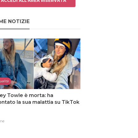
ACCEDI ALL'AREA RISERVATA
ME NOTIZIE
ualità
ey Towle è morta: ha
ntato la sua malattia su TikTok
one