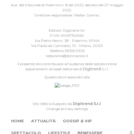
Aut. del tribunale di Palermo n. 8 del 2022, decreto del 27 maggio
2022.
Direttore responsabile: Walter Giannò.
Editore: Digitrend Srl.
P.IVA 09457150960
Via Pietro Nenni, 28 - Palermo, 90146
Via Paolo da Cannobio, 10 - Milano, 20123
Telefono 351136 9305
redazione@donnaclick.it
Il presente sito contribuisce all’audience delle testate online
appartenenti all’asset editoriale di
Digitrend
S.r.l.
Questo sito è associato alla
Sito Web sviluppato da
Digitrend S.r.l
.
Change privacy settings
HOME
ATTUALITÀ
GOSSIP & VIP
SPETTACOLO
LIFESTYLE
BENESSERE