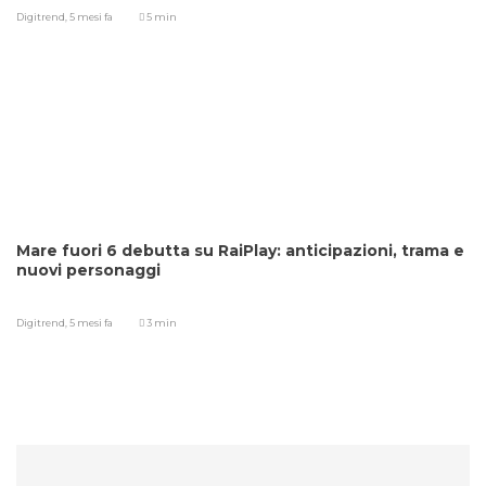
Digitrend,
5 mesi fa
5 min
Mare fuori 6 debutta su RaiPlay: anticipazioni, trama e
nuovi personaggi
Digitrend,
5 mesi fa
3 min