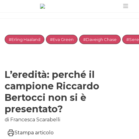
#Erling Haaland
#Eva Green
#Daveigh Chase
#Sere
L’eredità: perché il
campione Riccardo
Bertocci non si è
presentato?
di Francesca Scarabelli
Stampa articolo