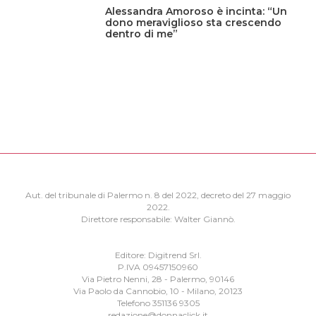
Alessandra Amoroso è incinta: “Un
dono meraviglioso sta crescendo
dentro di me”
Aut. del tribunale di Palermo n. 8 del 2022, decreto del 27 maggio
2022.
Direttore responsabile: Walter Giannò.
Editore: Digitrend Srl.
P.IVA 09457150960
Via Pietro Nenni, 28 - Palermo, 90146
Via Paolo da Cannobio, 10 - Milano, 20123
Telefono 351136 9305
redazione@donnaclick.it