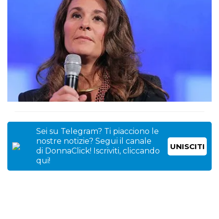
Sei su Telegram? Ti piacciono le
nostre notizie? Segui il canale
UNISCITI
di DonnaClick! Iscriviti, cliccando
qui!