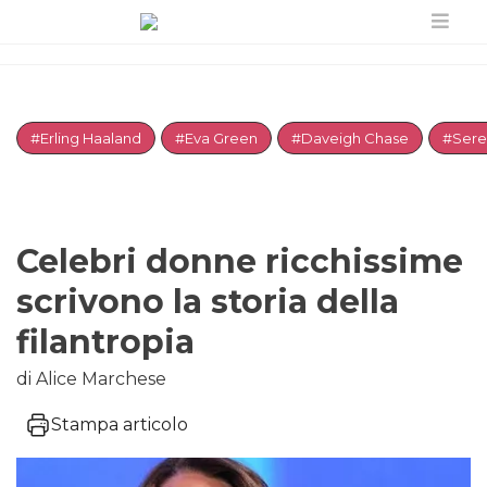
#Erling Haaland
#Eva Green
#Daveigh Chase
#Sere
Celebri donne ricchissime
scrivono la storia della
filantropia
di Alice Marchese
Stampa articolo