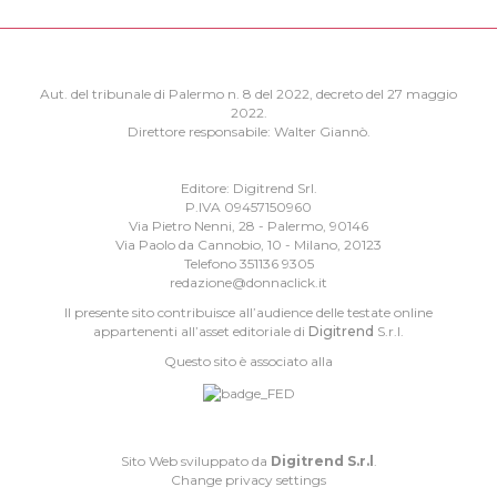
Aut. del tribunale di Palermo n. 8 del 2022, decreto del 27 maggio
2022.
Direttore responsabile: Walter Giannò.
Editore: Digitrend Srl.
P.IVA 09457150960
Via Pietro Nenni, 28 - Palermo, 90146
Via Paolo da Cannobio, 10 - Milano, 20123
Telefono 351136 9305
redazione@donnaclick.it
Il presente sito contribuisce all’audience delle testate online
appartenenti all’asset editoriale di
Digitrend
S.r.l.
Questo sito è associato alla
Sito Web sviluppato da
Digitrend S.r.l
.
Change privacy settings