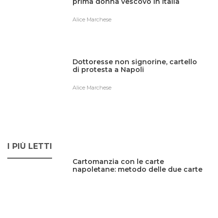
prima donna vescovo in Italia
Alice Marchese
Dottoresse non signorine, cartello
di protesta a Napoli
Alice Marchese
I PIÙ LETTI
Cartomanzia con le carte
napoletane: metodo delle due carte