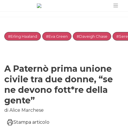
#Erling Haaland
#Eva Green
#Daveigh Chase
#Sere
A Paternò prima unione
civile tra due donne, “se
ne devono fott*re della
gente”
di Alice Marchese
Stampa articolo