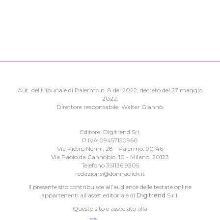
Aut. del tribunale di Palermo n. 8 del 2022, decreto del 27 maggio
2022.
Direttore responsabile: Walter Giannò.
Editore: Digitrend Srl.
P.IVA 09457150960
Via Pietro Nenni, 28 - Palermo, 90146
Via Paolo da Cannobio, 10 - Milano, 20123
Telefono 351136 9305
redazione@donnaclick.it
Il presente sito contribuisce all’audience delle testate online
appartenenti all’asset editoriale di
Digitrend
S.r.l.
Questo sito è associato alla