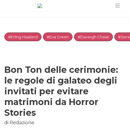
#Erling Haaland
#Eva Green
#Daveigh Chase
#Sere
Bon Ton delle cerimonie:
le regole di galateo degli
invitati per evitare
matrimoni da Horror
Stories
di Redazione