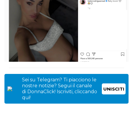
Sei su Telegram? Ti piacciono le
nostre notizie? Segui il canale
UNISCITI
di DonnaClick! Iscriviti, cliccando
qui!