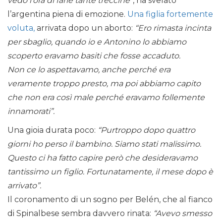
vedo l’ora di farle tante treccine”
, ha svelato
l’argentina piena di emozione.
Una figlia fortemente
voluta,
arrivata dopo un aborto:
“Ero rimasta incinta
per sbaglio, quando io e Antonino lo abbiamo
scoperto eravamo basiti che fosse accaduto.
Non ce lo aspettavamo, anche perché era
veramente troppo presto, ma poi abbiamo capito
che non era così male perché eravamo follemente
innamorati”.
Una gioia durata poco:
“Purtroppo dopo quattro
giorni ho perso il bambino. Siamo stati malissimo.
Questo ci ha fatto capire però che desideravamo
tantissimo un figlio. Fortunatamente, il mese dopo è
arrivato”.
Il coronamento di un sogno per Belén, che al fianco
di Spinalbese sembra davvero rinata:
“Avevo smesso