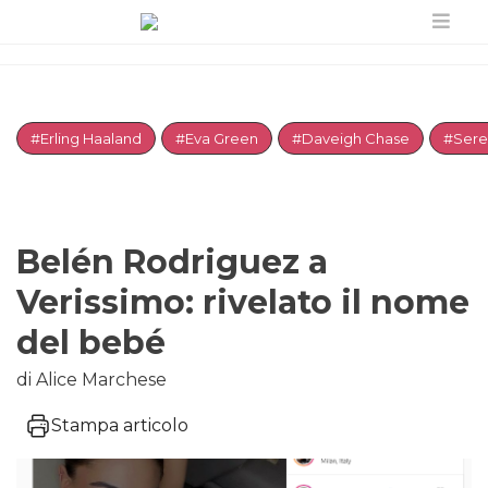
#Erling Haaland
#Eva Green
#Daveigh Chase
#Sere
Belén Rodriguez a
Verissimo: rivelato il nome
del bebé
di Alice Marchese
Stampa articolo