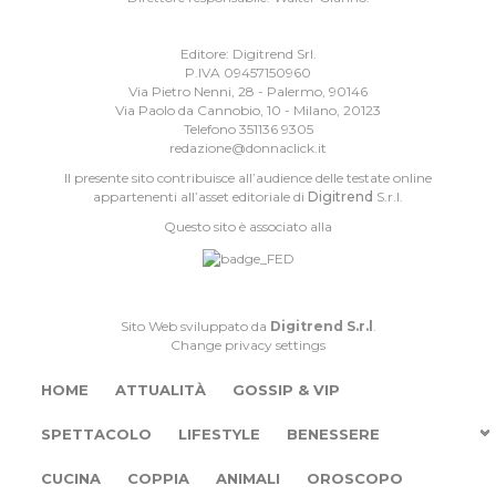
Editore: Digitrend Srl.
P.IVA 09457150960
Via Pietro Nenni, 28 - Palermo, 90146
Via Paolo da Cannobio, 10 - Milano, 20123
Telefono 351136 9305
redazione@donnaclick.it
Il presente sito contribuisce all’audience delle testate online
appartenenti all’asset editoriale di
Digitrend
S.r.l.
Questo sito è associato alla
Sito Web sviluppato da
Digitrend S.r.l
.
Change privacy settings
HOME
ATTUALITÀ
GOSSIP & VIP
SPETTACOLO
LIFESTYLE
BENESSERE
CUCINA
COPPIA
ANIMALI
OROSCOPO