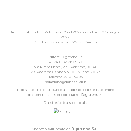
Aut. del tribunale di Palermo n. 8 del 2022, decreto del 27 maggio
2022.
Direttore responsabile: Walter Giannò.
Editore: Digitrend Srl.
P.IVA 09457150960
Via Pietro Nenni, 28 - Palermo, 90146
Via Paolo da Cannobio, 10 - Milano, 20123
Telefono 351136 9305
redazione@donnaclick.it
Il presente sito contribuisce all’audience delle testate online
appartenenti all’asset editoriale di
Digitrend
S.r.l.
Questo sito è associato alla
Sito Web sviluppato da
Digitrend S.r.l
.