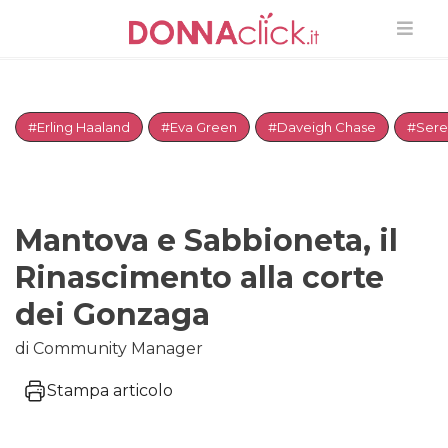
#Erling Haaland
#Eva Green
#Daveigh Chase
#Sere
Mantova e Sabbioneta, il
Rinascimento alla corte
dei Gonzaga
di Community Manager
Stampa articolo