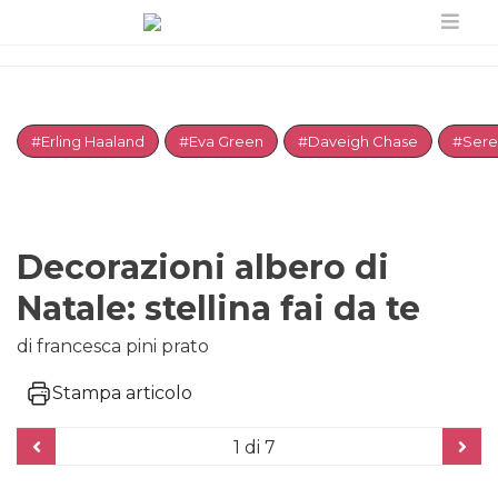
#Erling Haaland
#Eva Green
#Daveigh Chase
#Sere
Decorazioni albero di
Natale: stellina fai da te
di francesca pini prato
Stampa articolo
1
di 7