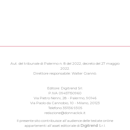
Aut. del tribunale di Palermo n. 8 del 2022, decreto del 27 maggio
2022.
Direttore responsabile: Walter Giannò.
Editore: Digitrend Srl.
P.IVA 09457150960
Via Pietro Nenni, 28 - Palermo, 90146
Via Paolo da Cannobio, 10 - Milano, 20123
Telefono 351136 9305
redazione@donnaclick.it
Il presente sito contribuisce all’audience delle testate online
appartenenti all’asset editoriale di
Digitrend
S.r.l.