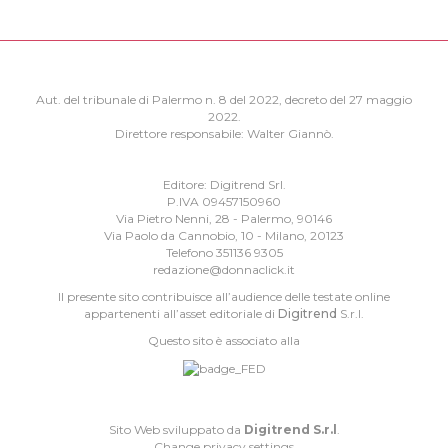
Aut. del tribunale di Palermo n. 8 del 2022, decreto del 27 maggio
2022.
Direttore responsabile: Walter Giannò.
Editore: Digitrend Srl.
P.IVA 09457150960
Via Pietro Nenni, 28 - Palermo, 90146
Via Paolo da Cannobio, 10 - Milano, 20123
Telefono 351136 9305
redazione@donnaclick.it
Il presente sito contribuisce all’audience delle testate online
appartenenti all’asset editoriale di
Digitrend
S.r.l.
Questo sito è associato alla
Sito Web sviluppato da
Digitrend S.r.l
.
Change privacy settings