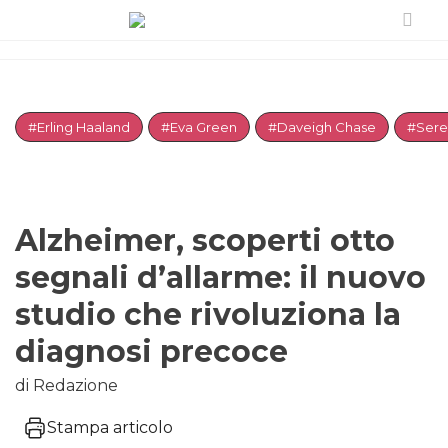
#Erling Haaland
#Eva Green
#Daveigh Chase
#Sere
Alzheimer, scoperti otto
segnali d’allarme: il nuovo
studio che rivoluziona la
diagnosi precoce
di Redazione
Stampa articolo