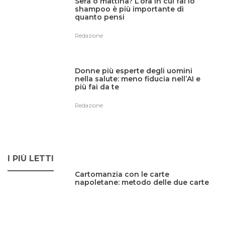
Sera o mattina? L’ora in cui fai lo
shampoo è più importante di
quanto pensi
Redazione
Donne più esperte degli uomini
nella salute: meno fiducia nell’AI e
più fai da te
Redazione
I PIÙ LETTI
Cartomanzia con le carte
napoletane: metodo delle due carte