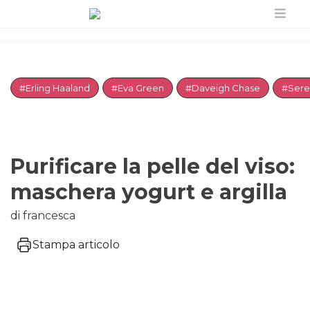
#Erling Haaland
#Eva Green
#Daveigh Chase
#Sere
Purificare la pelle del viso:
maschera yogurt e argilla
di francesca
Stampa articolo