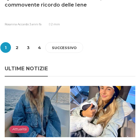
commovente ricordo delle Iene
Rosanna Accardo
3 anni fa
2 min
1
2
3
4
SUCCESSIVO
ULTIME NOTIZIE
Attualità