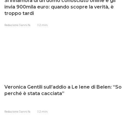
Si innamora di un uomo conosciuto online e gli
invia 900mila euro: quando scopre la verità, è
troppo tardi
Redazione
3 anni fa
2 min
Veronica Gentili sull’addio a Le Iene di Belen: “So
perché è stata cacciata”
Redazione
3 anni fa
2 min