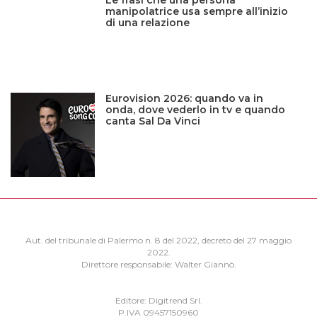
manipolatrice usa sempre all’inizio
di una relazione
Eurovision 2026: quando va in
onda, dove vederlo in tv e quando
canta Sal Da Vinci
Aut. del tribunale di Palermo n. 8 del 2022, decreto del 27 maggio
2022.
Direttore responsabile: Walter Giannò.
Editore: Digitrend Srl.
P.IVA 09457150960