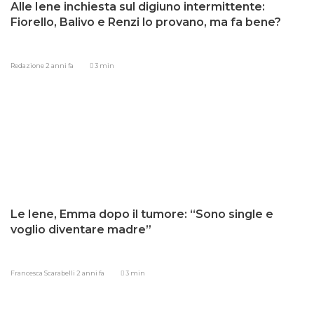
Alle Iene inchiesta sul digiuno intermittente:
Fiorello, Balivo e Renzi lo provano, ma fa bene?
Redazione
2 anni fa
3 min
Le Iene, Emma dopo il tumore: “Sono single e
voglio diventare madre”
Francesca Scarabelli
2 anni fa
3 min