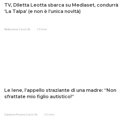
TV, Diletta Leotta sbarca su Mediaset, condurrà
‘La Talpa’ (e non è l’unica novità)
Redazione
2 anni fa
3 min
Le Iene, l’appello straziante di una madre: “Non
sfrattate mio figlio autistico!”
Gaetano Ferraro
2 anni fa
2 min