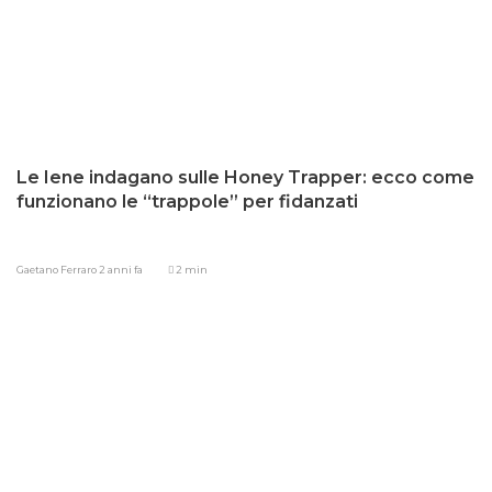
Le Iene indagano sulle Honey Trapper: ecco come
funzionano le “trappole” per fidanzati
Gaetano Ferraro
2 anni fa
2 min