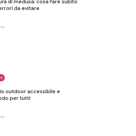
ura di medusa: cosa fare subito
 errori da evitare
one
sa
io outdoor accessibile e
do per tutti
one