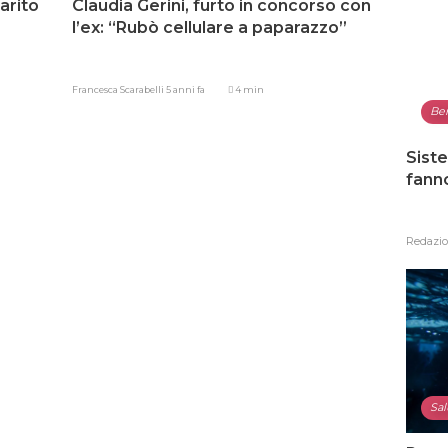
marito
Claudia Gerini, furto in concorso con
l’ex: “Rubò cellulare a paparazzo”
Francesca Scarabelli
5 anni fa
4 min
Be
Siste
fann
Redazi
Sal