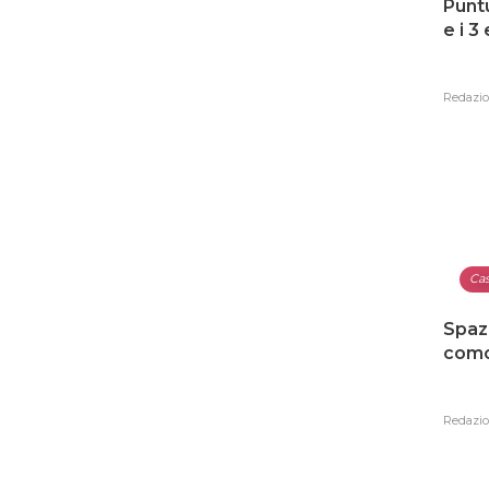
Punt
e i 3
Redazi
Ca
Spaz
como
Redazi