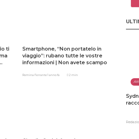
ULTI
o ti
Smartphone, “Non portatelo in
 ma
viaggio”: rubano tutte le vostre
informazioni | Non avete scampo
Romina Ferrante
1 anno fa
2 min
Att
Sydn
racco
Redazi