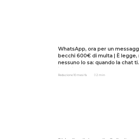
WhatsApp, ora per un messaggi
becchi 600€ di multa | È legge,
nessuno lo sa: quando la chat ti
inguaia fino al collo
Redazione
10 mesi fa
2 min