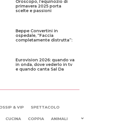
Oroscopo, l’equinozio di
primavera 2025 porta
scelte e passioni
Beppe Convertini in
ospedale, “Faccia
completamente distrutta”:
cos’è successo?
Eurovision 2026: quando va
in onda, dove vederlo in tv
e quando canta Sal Da
Vinci
OSSIP & VIP
SPETTACOLO
CUCINA
COPPIA
ANIMALI