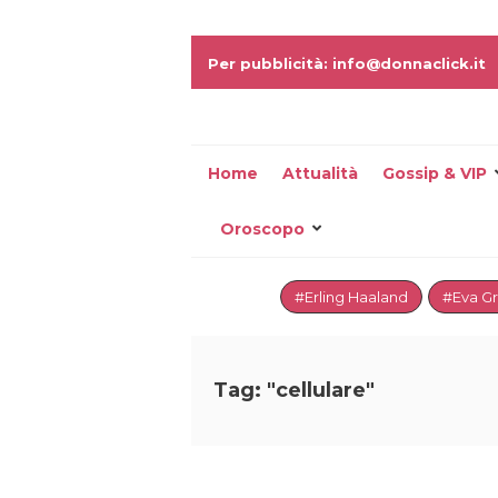
Per pubblicità: info@donnaclick.it
Home
Attualità
Gossip & VIP
Oroscopo
#Erling Haaland
#Eva G
Tag: "cellulare"