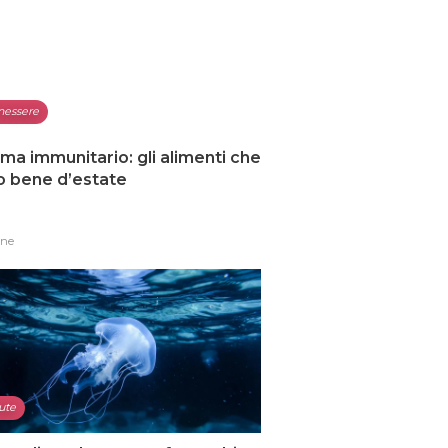
nessere
ma immunitario: gli alimenti che
o bene d’estate
one
ute