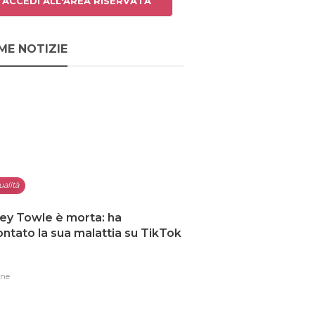
ACCEDI ALL'AREA RISERVATA
ME NOTIZIE
ualità
ey Towle è morta: ha
ntato la sua malattia su TikTok
one