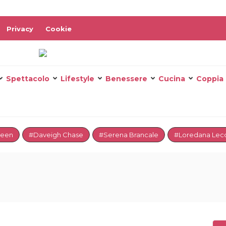
Privacy
Cookie
Spettacolo
Lifestyle
Benessere
Cucina
Coppia
reen
#Daveigh Chase
#Serena Brancale
#Loredana Lecc