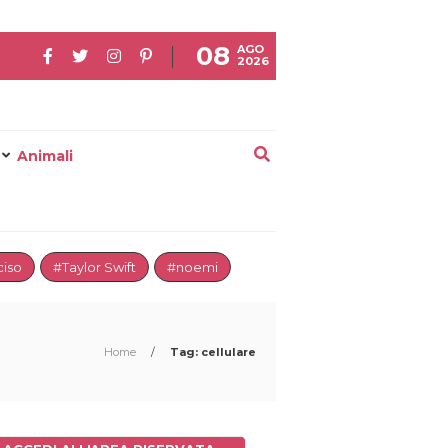
08
AGO
2026
Animali
iso
#Taylor Swift
#noemi
Home
/
Tag: cellulare