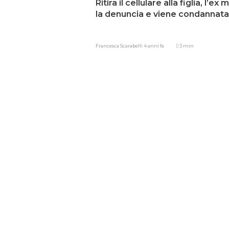
Ritira il cellulare alla figlia, l’ex 
la denuncia e viene condannata
Francesca Scarabelli
4 anni fa
3 min