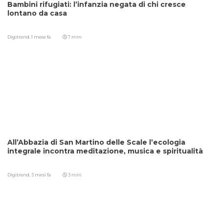
Bambini rifugiati: l’infanzia negata di chi cresce
lontano da casa
Digitrend,
1 mese fa
7 min
All’Abbazia di San Martino delle Scale l’ecologia
integrale incontra meditazione, musica e spiritualità
Digitrend,
3 mesi fa
3 min