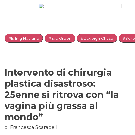
#Erling Haaland
#Eva Green
#Daveigh Chase
#Sere
Intervento di chirurgia
plastica disastroso:
25enne si ritrova con “la
vagina più grassa al
mondo”
di Francesca Scarabelli