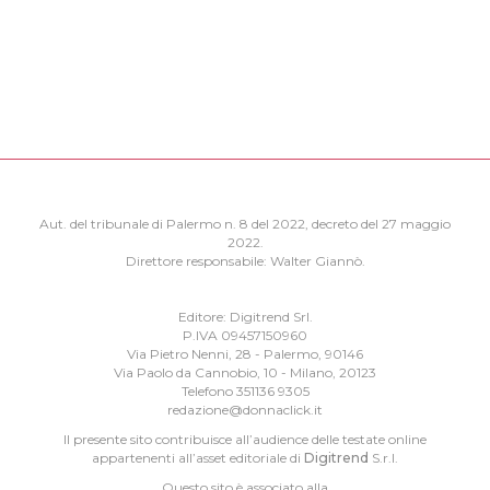
Aut. del tribunale di Palermo n. 8 del 2022, decreto del 27 maggio
2022.
Direttore responsabile: Walter Giannò.
Editore: Digitrend Srl.
P.IVA 09457150960
Via Pietro Nenni, 28 - Palermo, 90146
Via Paolo da Cannobio, 10 - Milano, 20123
Telefono 351136 9305
redazione@donnaclick.it
Il presente sito contribuisce all’audience delle testate online
appartenenti all’asset editoriale di
Digitrend
S.r.l.
Questo sito è associato alla