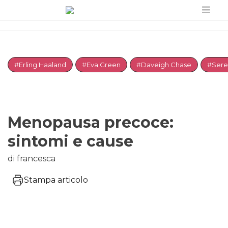
#Erling Haaland
#Eva Green
#Daveigh Chase
#Sere
Menopausa precoce:
sintomi e cause
di francesca
Stampa articolo