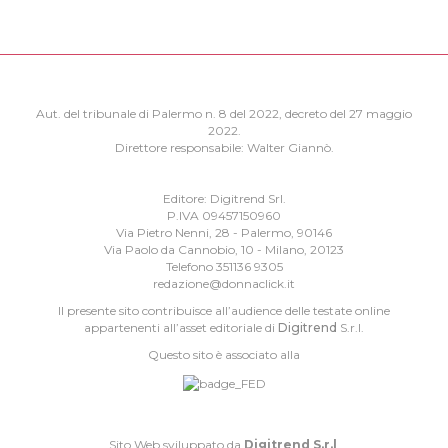
Aut. del tribunale di Palermo n. 8 del 2022, decreto del 27 maggio
2022.
Direttore responsabile: Walter Giannò.
Editore: Digitrend Srl.
P.IVA 09457150960
Via Pietro Nenni, 28 - Palermo, 90146
Via Paolo da Cannobio, 10 - Milano, 20123
Telefono 351136 9305
redazione@donnaclick.it
Il presente sito contribuisce all’audience delle testate online
appartenenti all’asset editoriale di
Digitrend
S.r.l.
Questo sito è associato alla
Sito Web sviluppato da
Digitrend S.r.l
.