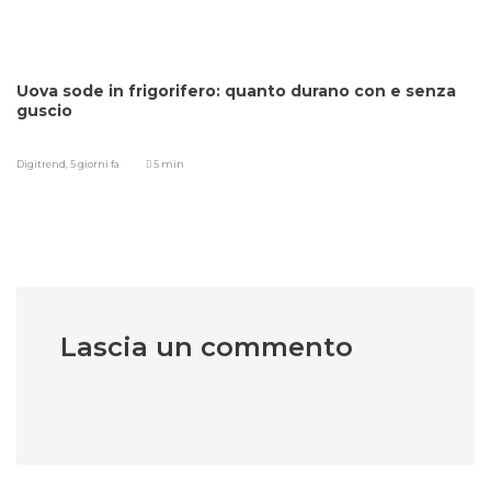
Uova sode in frigorifero: quanto durano con e senza
guscio
Digitrend,
5 giorni fa
5 min
Lascia un commento