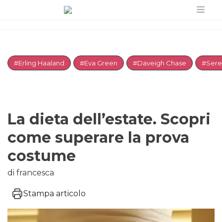
#Erling Haaland
#Eva Green
#Daveigh Chase
#Sere
La dieta dell’estate. Scopri
come superare la prova
costume
di francesca
Stampa articolo