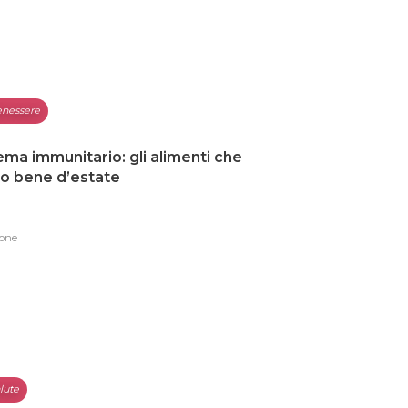
nessere
ema immunitario: gli alimenti che
o bene d’estate
one
lute