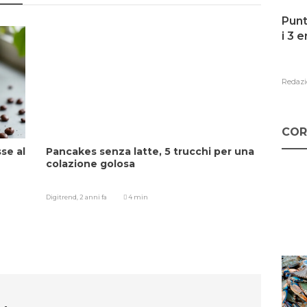
Punt
i 3 
Redazi
COR
se al
Pancakes senza latte, 5 trucchi per una
colazione golosa
Digitrend,
2 anni fa
4 min