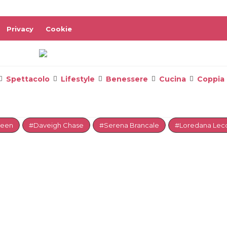
Privacy
Cookie
Spettacolo
Lifestyle
Benessere
Cucina
Coppia
reen
#Daveigh Chase
#Serena Brancale
#Loredana Lecc