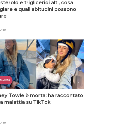
sterolo e trigliceridi alti, cosa
iare e quali abitudini possono
are
one
tualità
ey Towle è morta: ha raccontato
ua malattia su TikTok
one