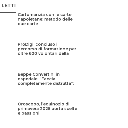
Ù LETTI
Cartomanzia con le carte
napoletane: metodo delle
due carte
ProDigi, concluso il
percorso di formazione per
oltre 600 volontari della
Protezione civile siciliana
Beppe Convertini in
ospedale, “Faccia
completamente distrutta”:
cos’è successo?
Oroscopo, l’equinozio di
primavera 2025 porta scelte
e passioni