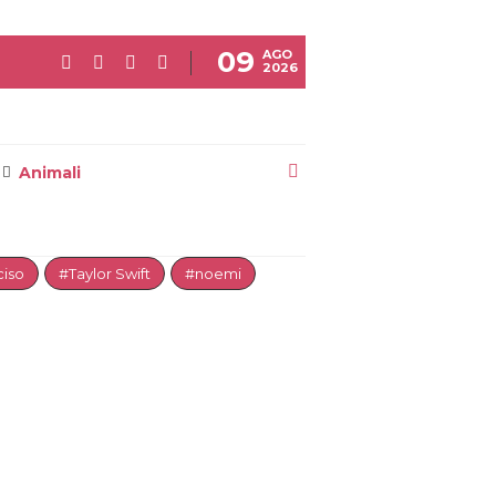
09
AGO
2026
Animali
iso
#Taylor Swift
#noemi