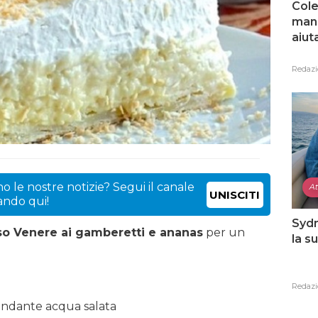
Cole
mang
aiut
Redazi
o le nostre notizie? Segui il canale
At
UNISCITI
cando qui!
Sydn
riso Venere ai gamberetti e ananas
per un
la s
Redazi
bondante acqua salata