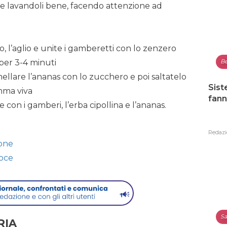
i e lavandoli bene, facendo attenzione ad
o, l’aglio e unite i gamberetti con lo zenzero
Be
 per 3-4 minuti
mellare l’ananas con lo zucchero e poi saltatelo
Sist
amma viva
fann
e con i gamberi, l’erba cipollina e l’ananas.
Redazi
mone
loce
Sa
RIA