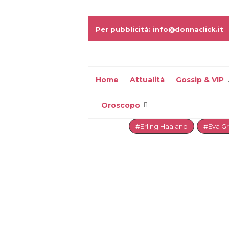
Per pubblicità: info@donnaclick.it
Home
Attualità
Gossip & VIP
Oroscopo
#Erling Haaland
#Eva G