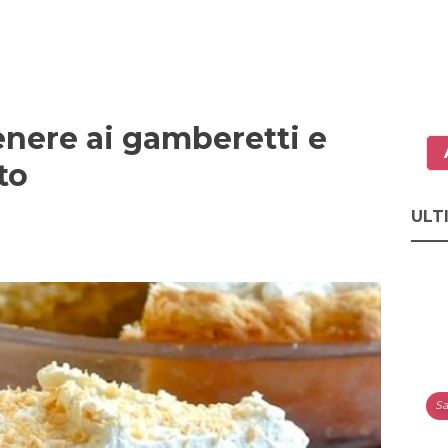
Venere ai gamberetti e
to
ULT
Sa