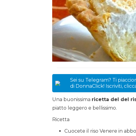
Sei su Telegram? Ti piaccion
di DonnaClick! Iscriviti, clic
Una buonissima
ricetta del del 
piatto leggero e bellissimo.
Ricetta
Cuocete il riso Venere in ab