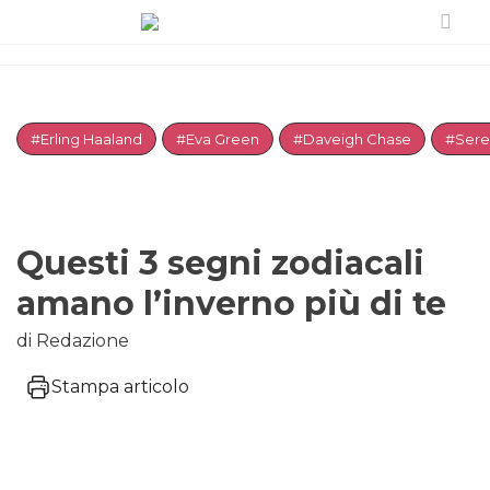
#Erling Haaland
#Eva Green
#Daveigh Chase
#Sere
Questi 3 segni zodiacali
amano l’inverno più di te
di Redazione
Stampa articolo