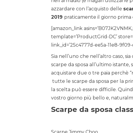
nell’armadio (e magari utilizzarle p
azzardare con l’acquisto delle
sca
2019
praticamente il giorno prima
[amazon_link asins=’B07JK2VN
template=’ProductGrid-DC’ store=’
link_id=’25c4777d-ee5a-11e8-9f09
Sia nell’uno che nell’altro caso, si
scarpe da sposa all’ultimo istante, 
acquistare due o tre paia perchè “n
tutte le scarpe da sposa per la pr
la scelta può essere difficile. Quin
vostro giorno più bello e, naturalm
Scarpe da sposa class
Scarpe Jimmy Choo