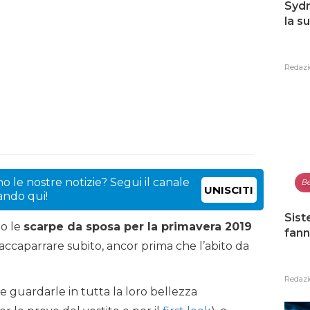
Sydn
la s
Redazi
o le nostre notizie? Segui il canale
Be
UNISCITI
cando qui!
Sist
no le
scarpe da sposa per la primavera 2019
fann
accaparrare subito, ancor prima che l’abito da
Redazi
e guardarle in tutta la loro bellezza