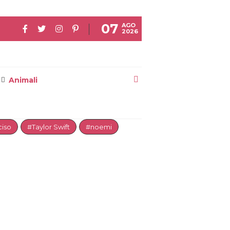
07
AGO
2026
Animali
iso
#Taylor Swift
#noemi