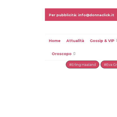
Per pubblicità: info@donnaclick.it
Home
Attualità
Gossip & VIP
Oroscopo
#Erling Haaland
#Eva G