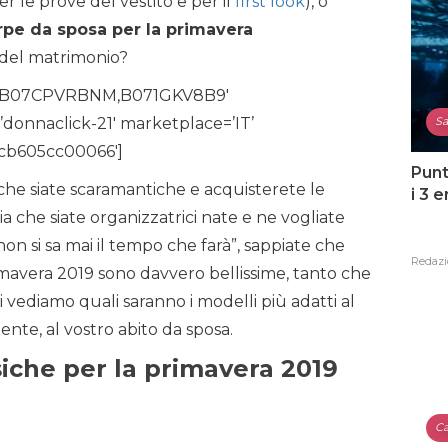
er le prove del vestito e per il
first look
), o
rpe da sposa per la primavera
 del matrimonio?
MK,B07CPVRBNM,B071GKV8B9′
Sa
donnaclick-21′ marketplace=’IT’
-cb605cc00066′]
Punt
a che siate scaramantiche e acquisterete le
i 3 
sia che siate organizzatrici nate e ne vogliate
on si sa mai il tempo che farà”, sappiate che
Redazi
imavera 2019 sono davvero bellissime, tanto che
di vediamo quali saranno i modelli più adatti al
ente, al vostro abito da sposa.
iche per la primavera 2019
Ca