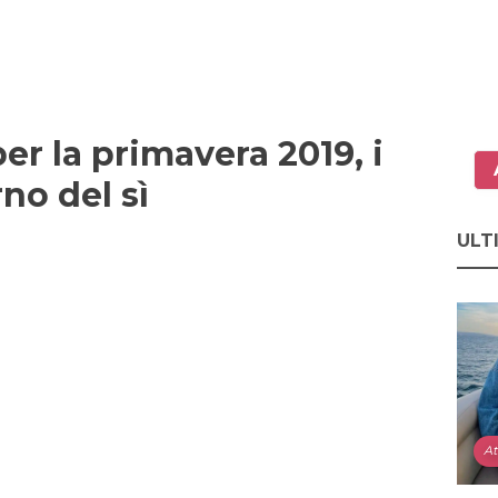
er la primavera 2019, i
rno del sì
ULT
At