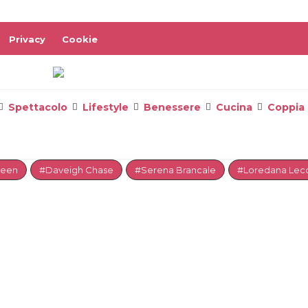
Privacy
Cookie
Spettacolo
Lifestyle
Benessere
Cucina
Coppia
reen
#Daveigh Chase
#Serena Brancale
#Loredana Lecc