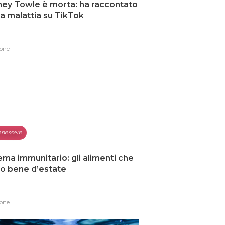
ey Towle è morta: ha raccontato
ua malattia su TikTok
one
nessere
ema immunitario: gli alimenti che
o bene d’estate
one