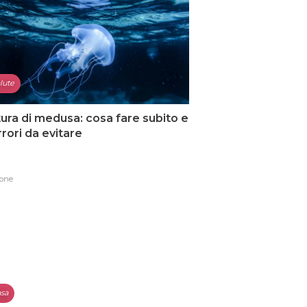
lute
ura di medusa: cosa fare subito e
errori da evitare
one
sa