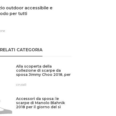
io outdoor accessibile e
do per tutti
one
RELATI CATEGORIA
Alla scoperta della
collezione di scarpe da
sposa Jimmy Choo 2018, per
spose sfavillanti [FOTO]
cinziaR
Accessori da sposa: le
scarpe di Manolo Blahnik
2018 per il giorno del sì
[FOTO]