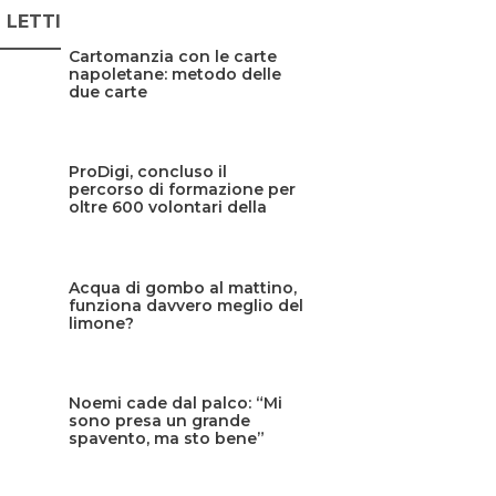
Ù LETTI
Cartomanzia con le carte
napoletane: metodo delle
due carte
ProDigi, concluso il
percorso di formazione per
oltre 600 volontari della
Protezione civile siciliana
Acqua di gombo al mattino,
funziona davvero meglio del
limone?
Noemi cade dal palco: “Mi
sono presa un grande
spavento, ma sto bene”