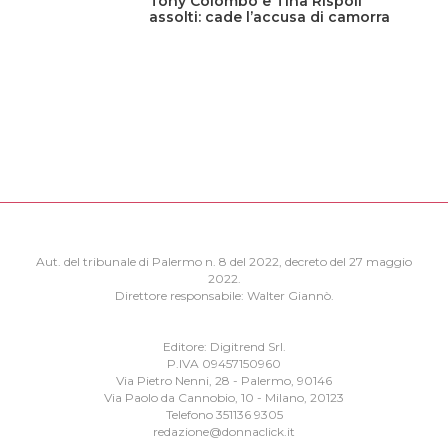
Tony Colombo e Tina Rispoli
assolti: cade l’accusa di camorra
Aut. del tribunale di Palermo n. 8 del 2022, decreto del 27 maggio
2022.
Direttore responsabile: Walter Giannò.
Editore: Digitrend Srl.
P.IVA 09457150960
Via Pietro Nenni, 28 - Palermo, 90146
Via Paolo da Cannobio, 10 - Milano, 20123
Telefono 351136 9305
redazione@donnaclick.it