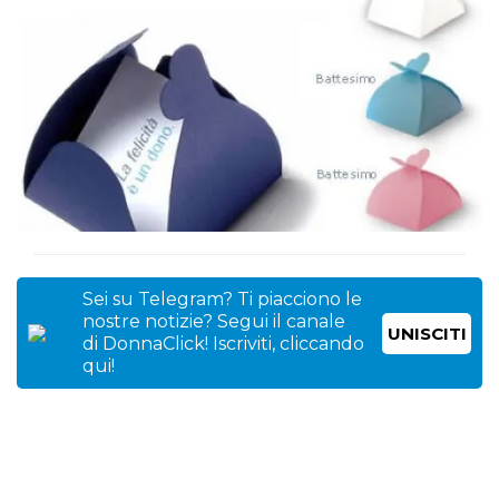
Sei su Telegram? Ti piacciono le
nostre notizie? Segui il canale
UNISCITI
di DonnaClick! Iscriviti, cliccando
qui!