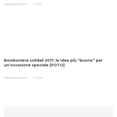
Digitrend,
8 anni fa
1 min
Bomboniere solidali 2017, le idee più “buone” per
un’occasione speciale [FOTO]
Digitrend,
9 anni fa
2 min