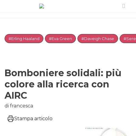
#Erling Haaland
#Eva Green
#Daveigh Chase
#Sere
Bomboniere solidali: più
colore alla ricerca con
AIRC
di francesca
Stampa articolo