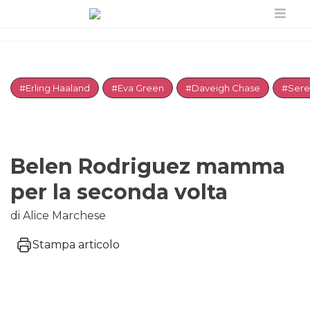
#Erling Haaland
#Eva Green
#Daveigh Chase
#Sere
Belen Rodriguez mamma
per la seconda volta
di Alice Marchese
Stampa articolo