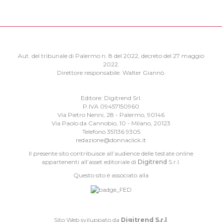
Aut. del tribunale di Palermo n. 8 del 2022, decreto del 27 maggio
2022.
Direttore responsabile: Walter Giannò.
Editore: Digitrend Srl.
P.IVA 09457150960
Via Pietro Nenni, 28 - Palermo, 90146
Via Paolo da Cannobio, 10 - Milano, 20123
Telefono 351136 9305
redazione@donnaclick.it
Il presente sito contribuisce all’audience delle testate online
appartenenti all’asset editoriale di
Digitrend
S.r.l.
Questo sito è associato alla
Sito Web sviluppato da
Digitrend S.r.l
.