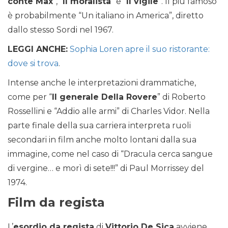
conte Max
“, “
Il moralista
” e “
Il vigile
“. Il più famoso
è probabilmente “Un italiano in America”, diretto
dallo stesso Sordi nel 1967.
LEGGI ANCHE:
Sophia Loren apre il suo ristorante:
dove si trova
.
Intense anche le interpretazioni drammatiche,
come per “
Il generale Della Rovere
” di Roberto
Rossellini e “Addio alle armi” di Charles Vidor. Nella
parte finale della sua carriera interpreta ruoli
secondari in film anche molto lontani dalla sua
immagine, come nel caso di “Dracula cerca sangue
di vergine… e morì di sete!!!” di Paul Morrissey del
1974.
Film da regista
L’
esordio da regista
di
Vittorio De Sica
avviene