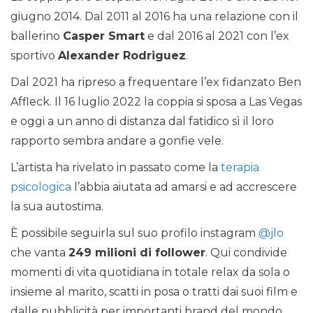
giugno 2014. Dal 2011 al 2016 ha una relazione con il
ballerino
Casper Smart
e dal 2016 al 2021 con l’ex
sportivo
Alexander Rodriguez
.
Dal 2021 ha ripreso a frequentare l’ex fidanzato Ben
Affleck. Il 16 luglio 2022 la coppia si sposa a Las Vegas
e oggi a un anno di distanza dal fatidico sì il loro
rapporto sembra andare a gonfie vele.
L’artista ha rivelato in passato come la
terapia
psicologica
l’abbia aiutata ad amarsi e ad accrescere
la sua autostima.
È possibile seguirla sul suo profilo instagram
@jlo
che vanta
249 milioni di follower
. Qui condivide
momenti di vita quotidiana in totale relax da sola o
insieme al marito, scatti in posa o tratti dai suoi film e
dalle pubblicità per importanti brand del mondo