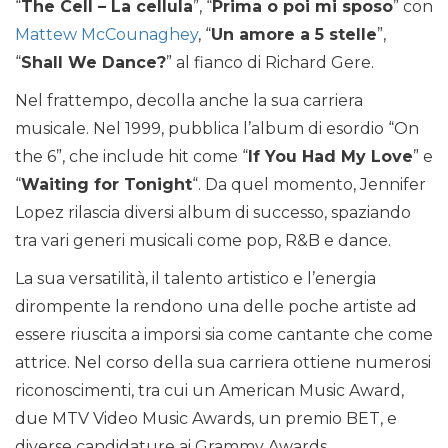
“
The Cell – La cellula
”, “
Prima o poi mi sposo
” con
Mattew McCounaghey
, “
Un amore a 5 stelle
”,
“
Shall We Dance?
” al fianco di Richard Gere.
Nel frattempo, decolla anche la sua carriera
musicale. Nel 1999, pubblica l’album di esordio “On
the 6”, che include hit come “
If You Had My Love
” e
“
Waiting for Tonight
“. Da quel momento, Jennifer
Lopez rilascia diversi album di successo, spaziando
tra vari generi musicali come pop, R&B e dance.
La sua versatilità, il talento artistico e l’energia
dirompente la rendono una delle poche artiste ad
essere riuscita a imporsi sia come cantante che come
attrice. Nel corso della sua carriera ottiene numerosi
riconoscimenti, tra cui un American Music Award,
due MTV Video Music Awards, un premio BET, e
diverse candidature ai Grammy Awards.