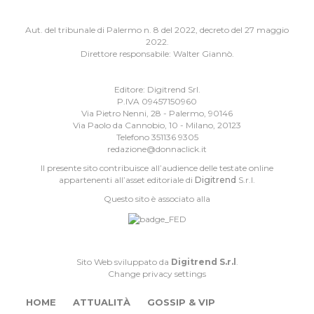
Aut. del tribunale di Palermo n. 8 del 2022, decreto del 27 maggio
2022.
Direttore responsabile: Walter Giannò.
Editore: Digitrend Srl.
P.IVA 09457150960
Via Pietro Nenni, 28 - Palermo, 90146
Via Paolo da Cannobio, 10 - Milano, 20123
Telefono 351136 9305
redazione@donnaclick.it
Il presente sito contribuisce all’audience delle testate online
appartenenti all’asset editoriale di
Digitrend
S.r.l.
Questo sito è associato alla
Sito Web sviluppato da
Digitrend S.r.l
.
Change privacy settings
HOME
ATTUALITÀ
GOSSIP & VIP