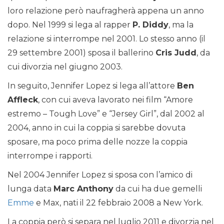
loro relazione però naufragherà appena un anno
dopo. Nel 1999 si lega al rapper
P. Diddy
, ma la
relazione si interrompe nel 2001. Lo stesso anno (il
29 settembre 2001) sposa il ballerino
Cris Judd
, da
cui divorzia nel giugno 2003.
In seguito, Jennifer Lopez si lega all’attore
Ben
Affleck
, con cui aveva lavorato nei film “Amore
estremo – Tough Love” e “Jersey Girl”, dal 2002 al
2004, anno in cui la coppia si sarebbe dovuta
sposare, ma poco prima delle nozze la coppia
interrompe i rapporti.
Nel 2004 Jennifer Lopez si sposa con l’amico di
lunga data
Marc Anthony
da cui ha due gemelli
Emme
e Max, nati il 22 febbraio 2008 a New York.
La coppia però si separa nel luglio 2011 e divorzia nel