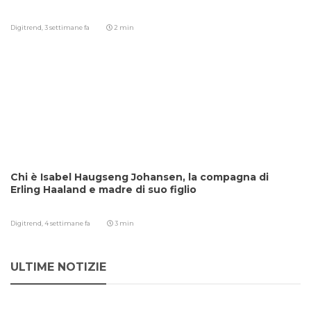
Digitrend,
3 settimane fa
2 min
Chi è Isabel Haugseng Johansen, la compagna di
Erling Haaland e madre di suo figlio
Digitrend,
4 settimane fa
3 min
ULTIME NOTIZIE