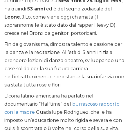
Jennifer Lopez nasce a
New York
il
24 luglio 1969
,
ha quindi
53 anni
ed è del segno zodiacale del
Leone
. J.Lo, come viene oggi chiamata (il
soprannome le è stato dato dal rapper Heavy D),
cresce nel Bronx da genitori portoricani.
Fin da giovanissima, dimostra talento e passione per
la danza e la recitazione. All’età di 5 anni inizia a
prendere lezioni di danza e teatro, sviluppando una
base solida per la sua futura carriera
nell’intrattenimento, nonostante la sua infanzia non
sia stata tutta rose e fiori.
L’icona latino-americana ha parlato nel
documentario “Halftime” del
burrascoso rapporto
con la madre
Guadalupe Rodriguez, che le ha
imposto un’educazione molto rigida e severa e con
cui si è scontrata più volte nel corso della sua vita.