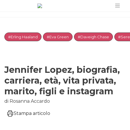
#Erling Haaland
#Eva Green
#Daveigh Chase
#Sere
Jennifer Lopez, biografia,
carriera, età, vita privata,
marito, figli e instagram
di Rosanna Accardo
Stampa articolo