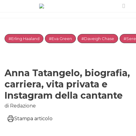
#Erling Haaland
#Eva Green
#Daveigh Chase
#Sere
Anna Tatangelo, biografia,
carriera, vita privata e
Instagram della cantante
di Redazione
Stampa articolo