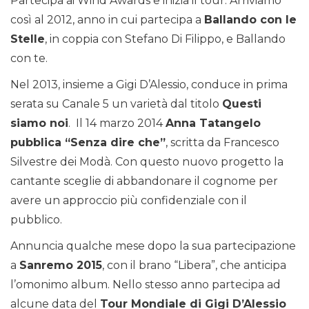
Partecipa ai Wind Awards e inizia il tour. Arriviamo
così al 2012, anno in cui partecipa a
Ballando con le
Stelle
, in coppia con Stefano Di Filippo, e Ballando
con te.
Nel 2013, insieme a Gigi D’Alessio, conduce in prima
serata su Canale 5 un varietà dal titolo
Questi
siamo noi
. Il 14 marzo 2014
Anna Tatangelo
pubblica “Senza dire che”
, scritta da Francesco
Silvestre dei Modà. Con questo nuovo progetto la
cantante sceglie di abbandonare il cognome per
avere un approccio più confidenziale con il
pubblico.
Annuncia qualche mese dopo la sua partecipazione
a
Sanremo 2015
, con il brano “Libera”, che anticipa
l’omonimo album. Nello stesso anno partecipa ad
alcune data del
Tour Mondiale di Gigi D’Alessio