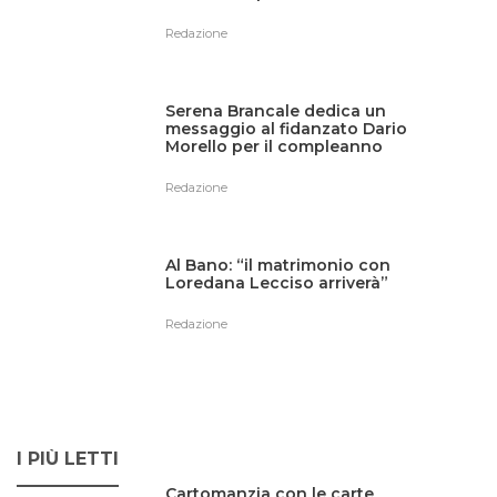
Redazione
Serena Brancale dedica un
messaggio al fidanzato Dario
Morello per il compleanno
Redazione
Al Bano: “il matrimonio con
Loredana Lecciso arriverà”
Redazione
I PIÙ LETTI
Cartomanzia con le carte