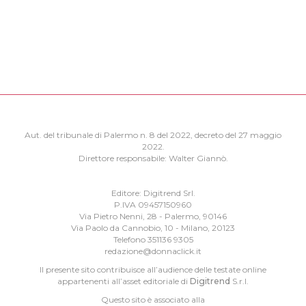
Aut. del tribunale di Palermo n. 8 del 2022, decreto del 27 maggio
2022.
Direttore responsabile: Walter Giannò.
Editore: Digitrend Srl.
P.IVA 09457150960
Via Pietro Nenni, 28 - Palermo, 90146
Via Paolo da Cannobio, 10 - Milano, 20123
Telefono 351136 9305
redazione@donnaclick.it
Il presente sito contribuisce all’audience delle testate online
appartenenti all’asset editoriale di
Digitrend
S.r.l.
Questo sito è associato alla