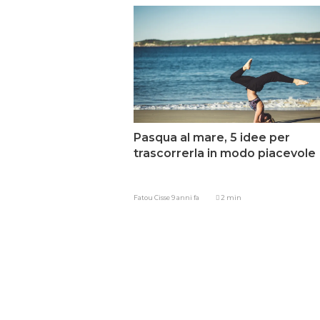
Pasqua al mare, 5 idee per
trascorrerla in modo piacevole
Fatou Cisse
9 anni fa
2 min