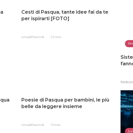
da
Cesti di Pasqua, tante idee fai da te
per ispirarti [FOTO]
cinziaR
9 anni fa
2 min
Be
Siste
fann
Redazi
squa
Poesie di Pasqua per bambini, le più
belle da leggere insieme
cinziaR
9 anni fa
1 min
Sal