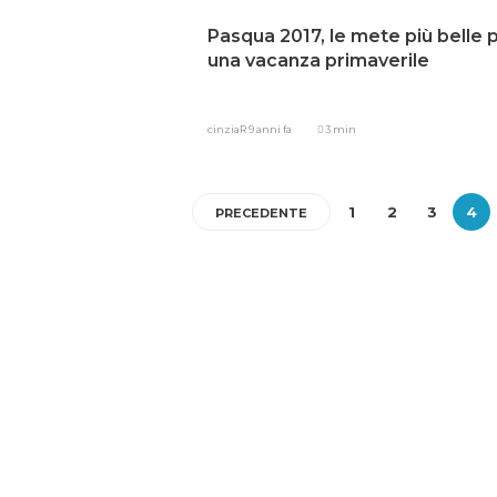
Pasqua 2017, le mete più belle 
una vacanza primaverile
cinziaR
9 anni fa
3 min
1
2
3
4
PRECEDENTE