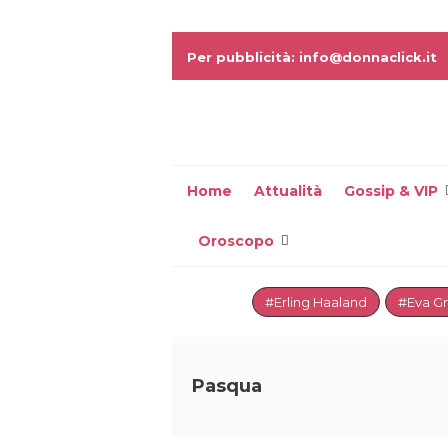
Per pubblicità: info@donnaclick.it
Home
Attualità
Gossip & VIP
Oroscopo
#Erling Haaland
#Eva G
Pasqua