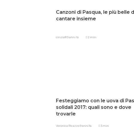
Canzoni di Pasqua, le più belle 
cantare insieme
cinziaR
9 anni fa
2 min
Festeggiamo con le uova di Pa
solidali 2017: quali sono e dove
trovarle
Veronica Picazzo
9 anni fa
3 min