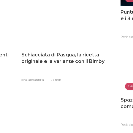
Punt
e i 3
Redazi
enti
Schiacciata di Pasqua, la ricetta
originale e la variante con il Bimby
cinziaR
9 anni fa
3 min
Ca
Spaz
como
Redazi