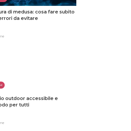
ura di medusa: cosa fare subito
 errori da evitare
one
sa
io outdoor accessibile e
do per tutti
one