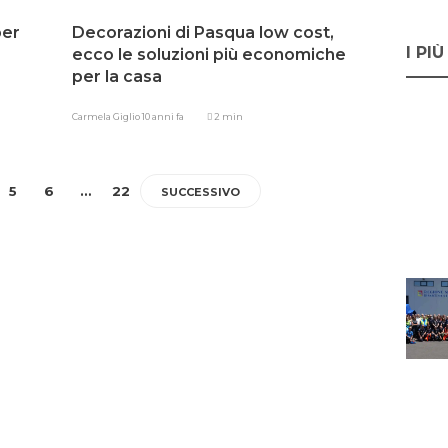
per
Decorazioni di Pasqua low cost,
I PIÙ
ecco le soluzioni più economiche
per la casa
Carmela Giglio
10 anni fa
2 min
5
6
…
22
SUCCESSIVO