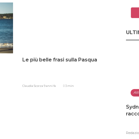
ULTI
Le più belle frasi sulla Pasqua
Claudia Scorza
9 anni fa
3 min
Att
Sydn
racco
Redazi