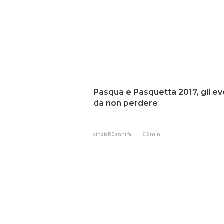
Pasqua e Pasquetta 2017, gli ev
da non perdere
cinziaR
9 anni fa
3 min