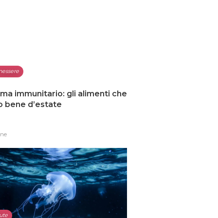
nessere
ma immunitario: gli alimenti che
o bene d’estate
one
ute