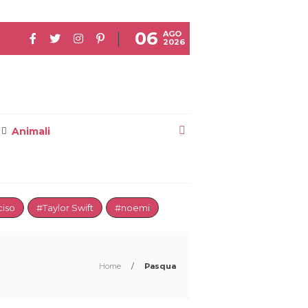
06
AGO
2026
Animali
iso
#Taylor Swift
#noemi
Home
/
Pasqua