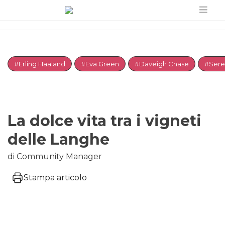
#Erling Haaland
#Eva Green
#Daveigh Chase
#Sere
La dolce vita tra i vigneti
delle Langhe
di Community Manager
Stampa articolo