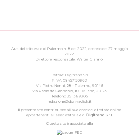
Aut. del tribunale di Palermo n. 8 del 2022, decreto del 27 maggio
2022.
Direttore responsabile: Walter Giannò.
Editore: Digitrend Srl.
P.IVA 09457150960
Via Pietro Nenni, 28 - Palermo, 90146
Via Paolo da Cannobio, 10 - Milano, 20123
Telefono 351136 9305
redazione@donnaclick.it
Il presente sito contribuisce all’audience delle testate online
appartenenti all’asset editoriale di
Digitrend
S.r.l.
Questo sito è associato alla